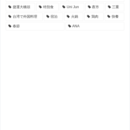
捷運大橋頭
特別食
Uni Jun
夜市
三重
台湾で外国料理
宿泊
火鍋
鶏肉
快餐
春節
ANA