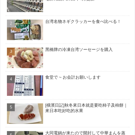
台湾名物ネギクラッカーを食べ比べる！
黑橋牌の冷凍台湾ソーセージを購入
食堂で ~ お会計お願いします
[橫濱日記]秋冬來日本就是要吃柿子及柿餅｜
來日本吃好吃的水果
大同電鍋が来たので開封して中華まんを蒸