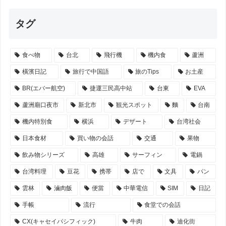
タグ
食べ物
台北
飛行機
機内食
蘆洲
橫濱日記
旅行で中国語
旅のTips
お土産
BR(エバー航空)
捷運三民高中站
台東
EVA
蘆洲廟口夜市
新北市
観光スポット
麵
台南
機内特別食
横浜
デザート
台湾社会
日本食材
買い物の会話
交通
果物
飲み物シリーズ
高雄
サーフィン
電鍋
台湾料理
豆花
携帯
店で
文具
パン
雲林
滷肉飯
便當
中華電信
SIM
日記
手帳
流行
食堂での会話
CX(キャセイパシフィック)
牛肉
迪化街