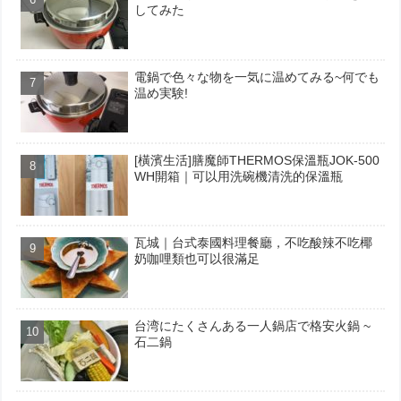
してみた
電鍋で色々な物を一気に温めてみる~何でも
温め実験!
[橫濱生活]膳魔師THERMOS保溫瓶JOK-500
WH開箱｜可以用洗碗機清洗的保溫瓶
瓦城｜台式泰國料理餐廳，不吃酸辣不吃椰
奶咖哩類也可以很滿足
台湾にたくさんある一人鍋店で格安火鍋 ~
石二鍋