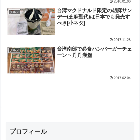
2018.01.06
台湾マクドナルド限定の胡麻サン
グルメ
デー(芝麻聖代)は日本でも発売す
べき[小ネタ]
2017.11.28
台湾南部で必食ハンバーガーチェ
グルメ
ーン ~ 丹丹漢堡
2017.02.04
プロフィール