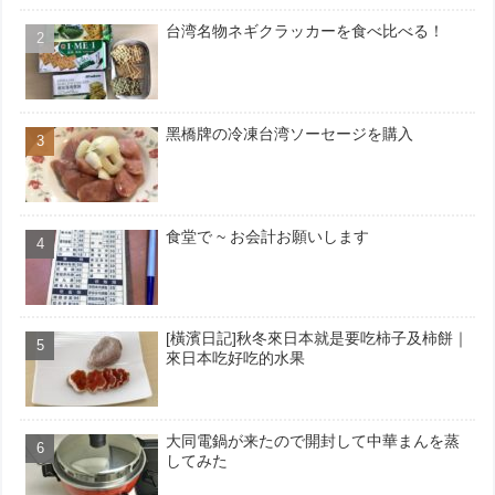
台湾名物ネギクラッカーを食べ比べる！
黑橋牌の冷凍台湾ソーセージを購入
食堂で ~ お会計お願いします
[橫濱日記]秋冬來日本就是要吃柿子及柿餅｜
來日本吃好吃的水果
大同電鍋が来たので開封して中華まんを蒸
してみた