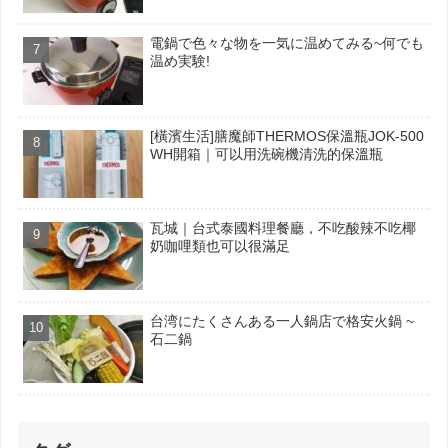
電鍋で色々な物を一気に温めてみる~何でも
温め実験!
[橫濱生活]膳魔師THERMOS保溫瓶JOK-500
WH開箱｜可以用洗碗機清洗的保溫瓶
瓦城｜台式泰國料理餐廳，不吃酸辣不吃椰
奶咖哩類也可以很滿足
台湾にたくさんある一人鍋店で格安火鍋 ~
石二鍋