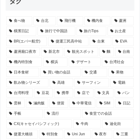
タグ
食べ物
台北
飛行機
機内食
蘆洲
橫濱日記
旅行で中国語
旅のTips
お土産
BR(エバー航空)
捷運三民高中站
台東
EVA
蘆洲廟口夜市
新北市
観光スポット
麵
台南
機内特別食
横浜
デザート
台湾社会
日本食材
買い物の会話
交通
果物
飲み物シリーズ
高雄
サーフィン
電鍋
台湾料理
豆花
携帯
店で
文具
パン
雲林
滷肉飯
便當
中華電信
SIM
日記
手帳
流行
食堂での会話
CX(キャセイパシフィック)
牛肉
迪化街
捷運大橋頭
特別食
Uni Jun
夜市
三重