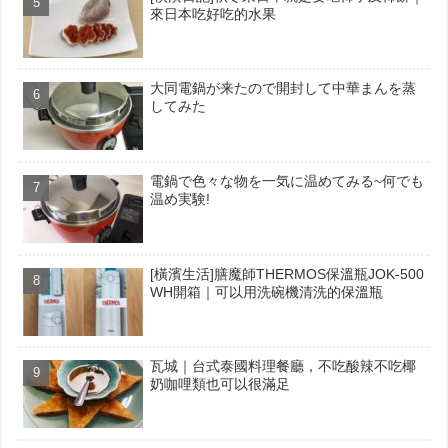
來日本吃好吃的水果
大同電鍋が来たので開封して中華まんを蒸
してみた
電鍋で色々な物を一気に温めてみる~何でも
温め実験!
[橫濱生活]膳魔師THERMOS保溫瓶JOK-500
WH開箱｜可以用洗碗機清洗的保溫瓶
瓦城｜台式泰國料理餐廳，不吃酸辣不吃椰
奶咖哩類也可以很滿足