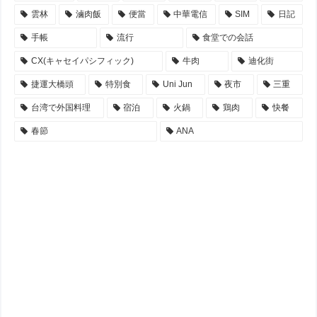
雲林
滷肉飯
便當
中華電信
SIM
日記
手帳
流行
食堂での会話
CX(キャセイパシフィック)
牛肉
迪化街
捷運大橋頭
特別食
Uni Jun
夜市
三重
台湾で外国料理
宿泊
火鍋
鶏肉
快餐
春節
ANA