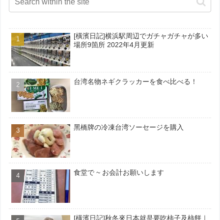
[橫濱日記]横浜駅周辺でガチャガチャが多い
場所9箇所 2022年4月更新
台湾名物ネギクラッカーを食べ比べる！
黑橋牌の冷凍台湾ソーセージを購入
食堂で ~ お会計お願いします
[橫濱日記]秋冬來日本就是要吃柿子及柿餅｜