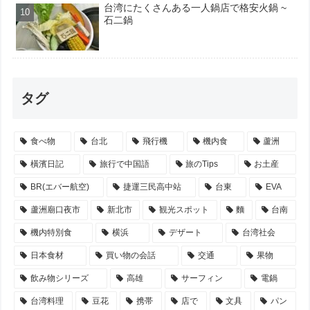
台湾にたくさんある一人鍋店で格安火鍋 ~
石二鍋
タグ
食べ物
台北
飛行機
機内食
蘆洲
橫濱日記
旅行で中国語
旅のTips
お土産
BR(エバー航空)
捷運三民高中站
台東
EVA
蘆洲廟口夜市
新北市
観光スポット
麵
台南
機内特別食
横浜
デザート
台湾社会
日本食材
買い物の会話
交通
果物
飲み物シリーズ
高雄
サーフィン
電鍋
台湾料理
豆花
携帯
店で
文具
パン