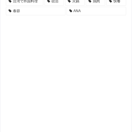
台湾で外国料理
宿泊
火鍋
鶏肉
快餐
春節
ANA