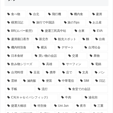
食べ物
台北
飛行機
機内食
蘆洲
橫濱日記
旅行で中国語
旅のTips
お土産
BR(エバー航空)
捷運三民高中站
台東
EVA
蘆洲廟口夜市
新北市
観光スポット
麵
台南
機内特別食
横浜
デザート
台湾社会
日本食材
買い物の会話
交通
果物
飲み物シリーズ
高雄
サーフィン
電鍋
台湾料理
豆花
携帯
店で
文具
パン
雲林
滷肉飯
便當
中華電信
SIM
日記
手帳
流行
食堂での会話
CX(キャセイパシフィック)
牛肉
迪化街
捷運大橋頭
特別食
Uni Jun
夜市
三重