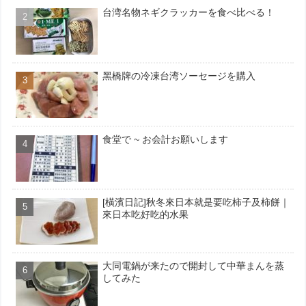
台湾名物ネギクラッカーを食べ比べる！
黑橋牌の冷凍台湾ソーセージを購入
食堂で ~ お会計お願いします
[橫濱日記]秋冬來日本就是要吃柿子及柿餅｜
來日本吃好吃的水果
大同電鍋が来たので開封して中華まんを蒸
してみた