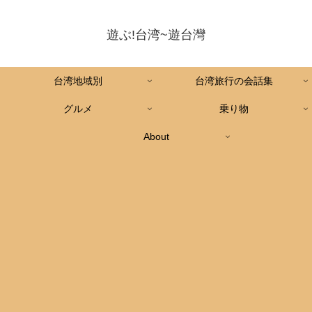
遊ぶ!台湾~遊台灣
台湾地域別
台湾旅行の会話集
グルメ
乗り物
About