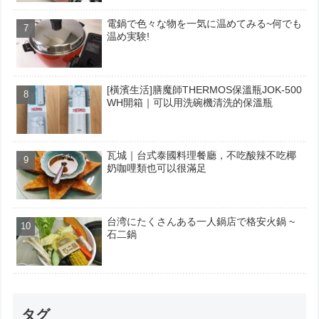
電鍋で色々な物を一気に温めてみる~何でも
温め実験!
[橫濱生活]膳魔師THERMOS保溫瓶JOK-500
WH開箱｜可以用洗碗機清洗的保溫瓶
瓦城｜台式泰國料理餐廳，不吃酸辣不吃椰
奶咖哩類也可以很滿足
台湾にたくさんある一人鍋店で格安火鍋 ~
石二鍋
タグ