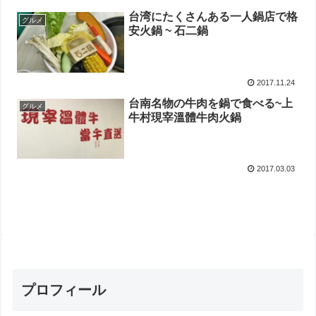
台湾にたくさんある一人鍋店で格
グルメ
安火鍋 ~ 石二鍋
2017.11.24
台南名物の牛肉を鍋で食べる~上
グルメ
牛村現宰溫體牛肉火鍋
2017.03.03
プロフィール