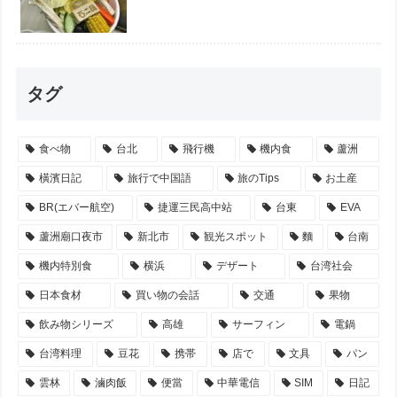
タグ
食べ物
台北
飛行機
機内食
蘆洲
橫濱日記
旅行で中国語
旅のTips
お土産
BR(エバー航空)
捷運三民高中站
台東
EVA
蘆洲廟口夜市
新北市
観光スポット
麵
台南
機内特別食
横浜
デザート
台湾社会
日本食材
買い物の会話
交通
果物
飲み物シリーズ
高雄
サーフィン
電鍋
台湾料理
豆花
携帯
店で
文具
パン
雲林
滷肉飯
便當
中華電信
SIM
日記