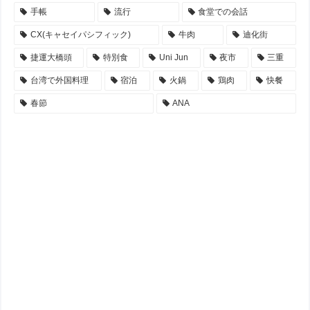
手帳
流行
食堂での会話
CX(キャセイパシフィック)
牛肉
迪化街
捷運大橋頭
特別食
Uni Jun
夜市
三重
台湾で外国料理
宿泊
火鍋
鶏肉
快餐
春節
ANA