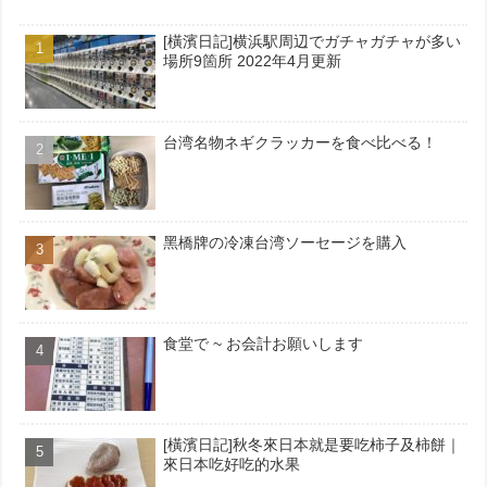
[橫濱日記]横浜駅周辺でガチャガチャが多い
場所9箇所 2022年4月更新
台湾名物ネギクラッカーを食べ比べる！
黑橋牌の冷凍台湾ソーセージを購入
食堂で ~ お会計お願いします
[橫濱日記]秋冬來日本就是要吃柿子及柿餅｜
來日本吃好吃的水果