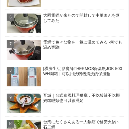
大同電鍋が来たので開封して中華まんを蒸
してみた
電鍋で色々な物を一気に温めてみる~何でも
温め実験!
[橫濱生活]膳魔師THERMOS保溫瓶JOK-500
WH開箱｜可以用洗碗機清洗的保溫瓶
瓦城｜台式泰國料理餐廳，不吃酸辣不吃椰
奶咖哩類也可以很滿足
台湾にたくさんある一人鍋店で格安火鍋 ~
石二鍋