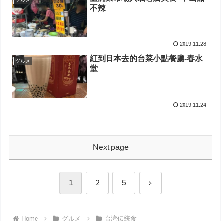
グルメ
不辣
2019.11.28
紅到日本去的台菜小點餐廳-春水
グルメ
堂
2019.11.24
Next page
Next
1
2
5
Home
グルメ
台湾伝統食