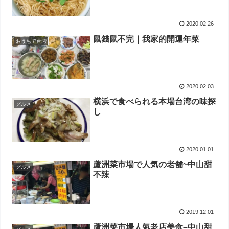
2020.02.26
鼠錢鼠不完｜我家的開運年菜
おうちで台湾
2020.02.03
横浜で食べられる本場台湾の味探
グルメ
し
2020.01.01
蘆洲菜市場で人気の老舗~中山甜
グルメ
不辣
2019.12.01
蘆洲菜市場人氣老店美食–中山甜