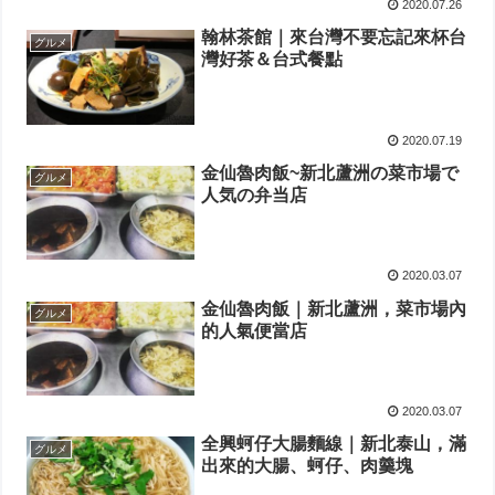
2020.07.26
翰林茶館｜來台灣不要忘記來杯台
グルメ
灣好茶＆台式餐點
2020.07.19
金仙魯肉飯~新北蘆洲の菜市場で
グルメ
人気の弁当店
2020.03.07
金仙魯肉飯｜新北蘆洲，菜市場內
グルメ
的人氣便當店
2020.03.07
全興蚵仔大腸麵線｜新北泰山，滿
グルメ
出來的大腸、蚵仔、肉羹塊