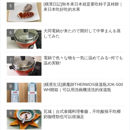
[橫濱日記]秋冬來日本就是要吃柿子及柿餅｜
來日本吃好吃的水果
大同電鍋が来たので開封して中華まんを蒸
してみた
電鍋で色々な物を一気に温めてみる~何でも
温め実験!
[橫濱生活]膳魔師THERMOS保溫瓶JOK-500
WH開箱｜可以用洗碗機清洗的保溫瓶
瓦城｜台式泰國料理餐廳，不吃酸辣不吃椰
奶咖哩類也可以很滿足