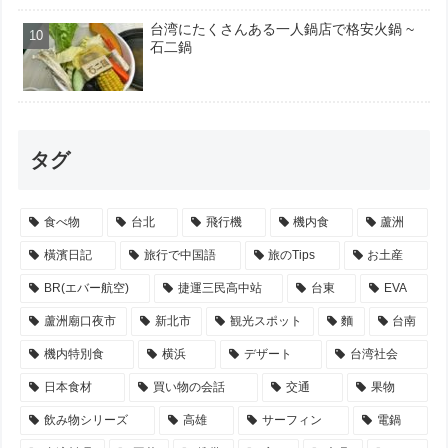
台湾にたくさんある一人鍋店で格安火鍋 ~
石二鍋
タグ
食べ物
台北
飛行機
機内食
蘆洲
橫濱日記
旅行で中国語
旅のTips
お土産
BR(エバー航空)
捷運三民高中站
台東
EVA
蘆洲廟口夜市
新北市
観光スポット
麵
台南
機内特別食
横浜
デザート
台湾社会
日本食材
買い物の会話
交通
果物
飲み物シリーズ
高雄
サーフィン
電鍋