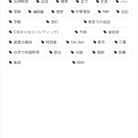
台湾料理
豆花
携帯
店で
文具
パン
雲林
滷肉飯
便當
中華電信
SIM
日記
手帳
流行
食堂での会話
CX(キャセイパシフィック)
牛肉
迪化街
捷運大橋頭
特別食
Uni Jun
夜市
三重
台湾で外国料理
宿泊
火鍋
鶏肉
快餐
春節
ANA