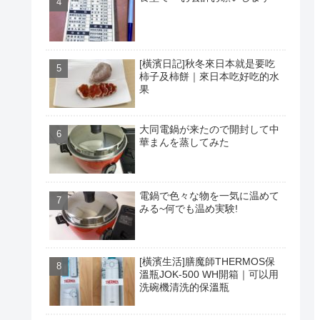
[橫濱日記]秋冬來日本就是要吃
柿子及柿餅｜來日本吃好吃的水
果
大同電鍋が来たので開封して中
華まんを蒸してみた
電鍋で色々な物を一気に温めて
みる~何でも温め実験!
[橫濱生活]膳魔師THERMOS保
溫瓶JOK-500 WH開箱｜可以用
洗碗機清洗的保溫瓶