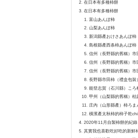
在日本有多種柿餅
在日本有多種柿餅
富山あんぽ柿
山梨あんぽ柿
新潟縣產おけさあんぽ柿
島根縣產西条柿あんぽ柿
信州（長野縣的舊稱）市
信州（長野縣的舊稱）市
信州（長野縣的舊稱）市
長野縣市田柿（禮盒包裝
能登志賀（石川縣）ころ
甲州（山梨縣的舊稱）枯
庄內（山形縣產）柿ろま
橫濱產太秋柿的柿子乾chi
2020年11月自製柿餅的紀錄
其實我也喜歡吃好吃的新鮮