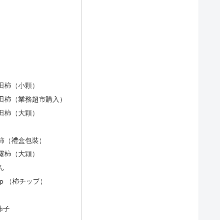
田柿（小顆）
田柿（業務超市購入）
田柿（大顆）
）
柿（禮盒包裝）
露柿（大顆）
ん
p （柿チップ）
柿子