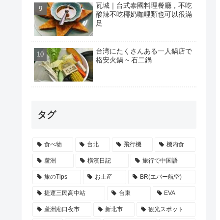
瓦城｜台式泰國料理餐廳，不吃
酸辣不吃椰奶咖哩類也可以很滿
足
台湾にたくさんある一人鍋店で
格安火鍋 ~ 石二鍋
タグ
食べ物
台北
飛行機
機内食
蘆洲
橫濱日記
旅行で中国語
旅のTips
お土産
BR(エバー航空)
捷運三民高中站
台東
EVA
蘆洲廟口夜市
新北市
観光スポット