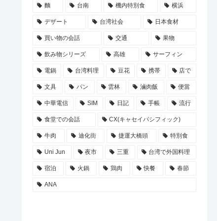
麵
台南
機内特別食
横浜
デザート
台湾社会
日本食材
買い物の会話
交通
果物
飲み物シリーズ
高雄
サーフィン
電鍋
台湾料理
豆花
携帯
店で
文具
パン
雲林
滷肉飯
便當
中華電信
SIM
日記
手帳
流行
食堂での会話
CX(キャセイパシフィック)
牛肉
迪化街
捷運大橋頭
特別食
Uni Jun
夜市
三重
台湾で外国料理
宿泊
火鍋
鶏肉
快餐
春節
ANA