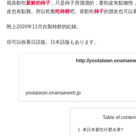
我喜歡吃
新鮮的柿子
，只是柿子滑溜溜的，要削皮有點懶惰
皮也有點難。所以乾脆
吃柿餅
吧。喜歡吃
柿子
的朋友也可以
附上2020年11月自製柿餅的紀錄。
你可以收看日語版。日本語版もあります。
http://youtaiwan.onamaewe
youtaiwan.onamaeweb.jp
Table of conten
來日本要吃什麼水果?