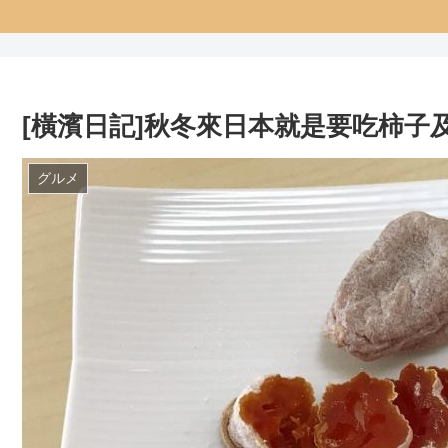
[橫濱日記]秋冬來日本就是要吃柿子
グルメ