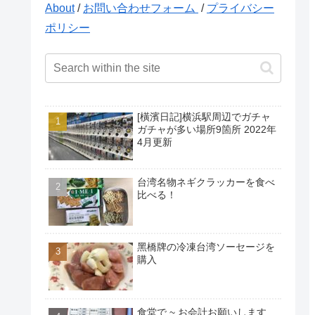
About
/
お問い合わせフォーム
/
プライバシー
ポリシー
[橫濱日記]横浜駅周辺でガチャ
ガチャが多い場所9箇所 2022年
4月更新
台湾名物ネギクラッカーを食べ
比べる！
黑橋牌の冷凍台湾ソーセージを
購入
食堂で ~ お会計お願いします