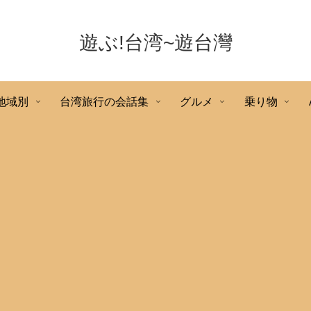
遊ぶ!台湾~遊台灣
地域別
台湾旅行の会話集
グルメ
乗り物