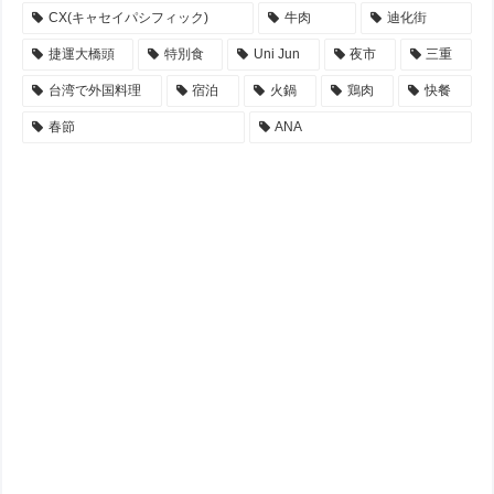
CX(キャセイパシフィック)
牛肉
迪化街
捷運大橋頭
特別食
Uni Jun
夜市
三重
台湾で外国料理
宿泊
火鍋
鶏肉
快餐
春節
ANA