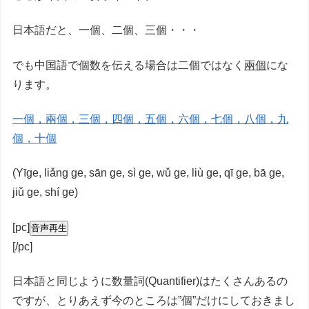
日本語だと、一個、二個、三個・・・
でも中国語で個数を伝える場合は二個ではなく
兩個
にな
ります。
一個，兩個，三個，四個，五個，六個，七個，八個，九
個，十個
(Yīge, liǎng ge, sān ge, sì ge, wǔ ge, liù ge, qī ge, bā ge,
jiǔ ge, shí ge)
[pc]
音声再生
[/pc]
日本語と同じように数量詞(Quantifier)はたくさんあるの
ですが、とりあえず今のところは”個”だけにしておきまし