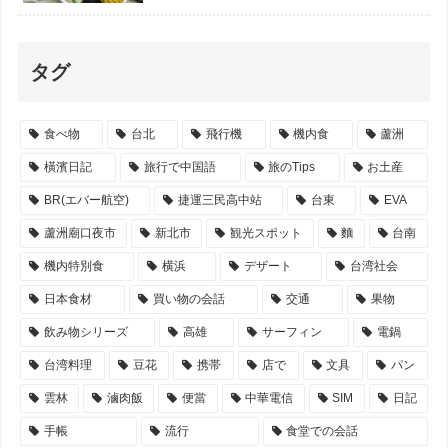
タグ
食べ物
台北
飛行機
機内食
蘆洲
橫濱日記
旅行で中国語
旅のTips
お土産
BR(エバー航空)
捷運三民高中站
台東
EVA
蘆洲廟口夜市
新北市
観光スポット
麵
台南
機内特別食
横浜
デザート
台湾社会
日本食材
買い物の会話
交通
果物
飲み物シリーズ
高雄
サーフィン
電鍋
台湾料理
豆花
携帯
店で
文具
パン
雲林
滷肉飯
便當
中華電信
SIM
日記
手帳
流行
食堂での会話