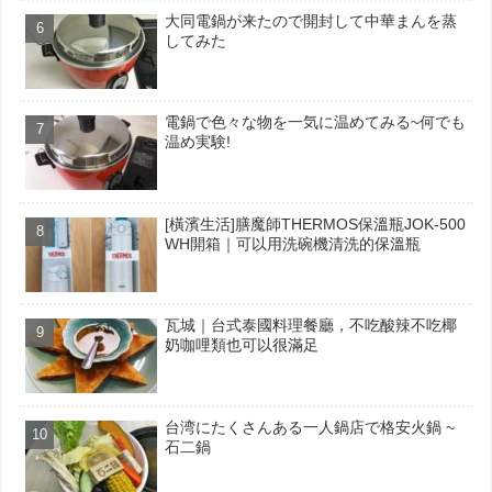
大同電鍋が来たので開封して中華まんを蒸
してみた
電鍋で色々な物を一気に温めてみる~何でも
温め実験!
[橫濱生活]膳魔師THERMOS保溫瓶JOK-500
WH開箱｜可以用洗碗機清洗的保溫瓶
瓦城｜台式泰國料理餐廳，不吃酸辣不吃椰
奶咖哩類也可以很滿足
台湾にたくさんある一人鍋店で格安火鍋 ~
石二鍋