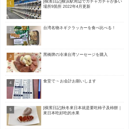
[橫濱日記]横浜駅周辺でガチャガチャが多い
場所9箇所 2022年4月更新
台湾名物ネギクラッカーを食べ比べる！
黑橋牌の冷凍台湾ソーセージを購入
食堂で ~ お会計お願いします
[橫濱日記]秋冬來日本就是要吃柿子及柿餅｜
來日本吃好吃的水果