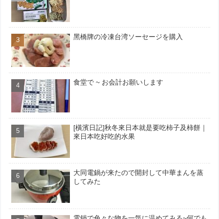
黑橋牌の冷凍台湾ソーセージを購入
食堂で ~ お会計お願いします
[橫濱日記]秋冬來日本就是要吃柿子及柿餅｜
來日本吃好吃的水果
大同電鍋が来たので開封して中華まんを蒸
してみた
電鍋で色々な物を一気に温めてみる~何でも