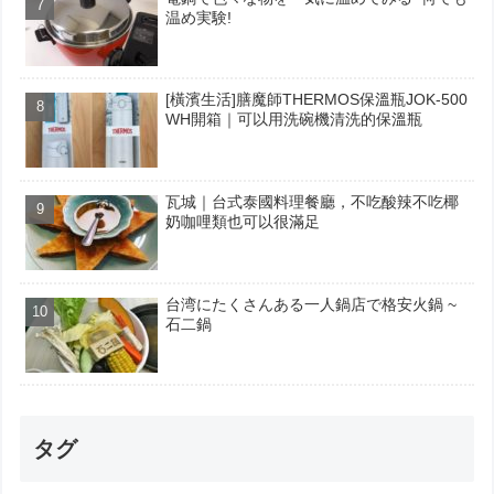
温め実験!
[橫濱生活]膳魔師THERMOS保溫瓶JOK-500
WH開箱｜可以用洗碗機清洗的保溫瓶
瓦城｜台式泰國料理餐廳，不吃酸辣不吃椰
奶咖哩類也可以很滿足
台湾にたくさんある一人鍋店で格安火鍋 ~
石二鍋
タグ