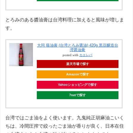
とろみのある醬油膏は台湾料理に加えると風味が増しま
す。
大同 蔭油膏 (台湾とろみ醤油) 420g 黒豆醸造台
湾醤油膏
posted with
カエレバ
楽天市場で探す
Amazonで探す
Yahooショッピングで探す
7netで探す
台湾ではごま油をよく使います。九鬼純正胡麻油こいく
ちは、冷間圧搾で絞ったごま油が香りが良く、日本在住