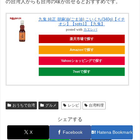
の台湾人からも台湾の味が出せるとおすすめです。
九鬼 純正 胡麻油(ごま油) こいくち(340g)【イチ
オシ】【spts1】【九鬼】
posted with
カエレバ
楽天市場で探す
Amazonで探す
Yahooショッピングで探す
7netで探す
おうちで台湾
グルメ
レシピ
台湾料理
シェアする
X
Facebook
Hatena Bookmark