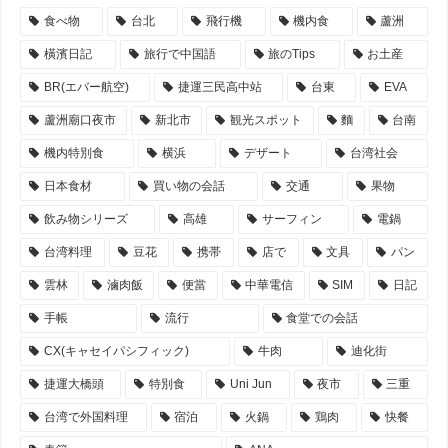
食べ物
台北
飛行機
機内食
蘆洲
橫濱日記
旅行で中国語
旅のTips
お土産
BR(エバー航空)
捷運三民高中站
台東
EVA
蘆洲廟口夜市
新北市
観光スポット
麵
台南
機内特別食
横浜
デザート
台湾社会
日本食材
買い物の会話
交通
果物
飲み物シリーズ
高雄
サーフィン
電鍋
台湾料理
豆花
携帯
店で
文具
パン
雲林
滷肉飯
便當
中華電信
SIM
日記
手帳
流行
食堂での会話
CX(キャセイパシフィック)
牛肉
迪化街
捷運大橋頭
特別食
Uni Jun
夜市
三重
台湾で外国料理
宿泊
火鍋
鶏肉
快餐