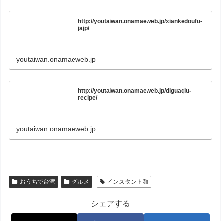
http://youtaiwan.onamaeweb.jp/xiankedoufu-
jajp/
youtaiwan.onamaeweb.jp
http://youtaiwan.onamaeweb.jp/diguaqiu-
recipe/
youtaiwan.onamaeweb.jp
おうちで台湾
グルメ
インスタント麺
シェアする