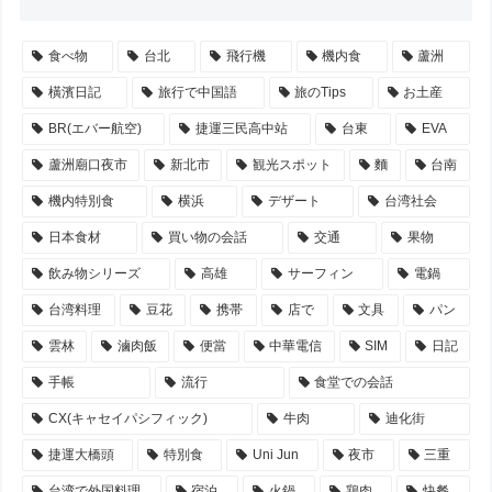
食べ物
台北
飛行機
機内食
蘆洲
橫濱日記
旅行で中国語
旅のTips
お土産
BR(エバー航空)
捷運三民高中站
台東
EVA
蘆洲廟口夜市
新北市
観光スポット
麵
台南
機内特別食
横浜
デザート
台湾社会
日本食材
買い物の会話
交通
果物
飲み物シリーズ
高雄
サーフィン
電鍋
台湾料理
豆花
携帯
店で
文具
パン
雲林
滷肉飯
便當
中華電信
SIM
日記
手帳
流行
食堂での会話
CX(キャセイパシフィック)
牛肉
迪化街
捷運大橋頭
特別食
Uni Jun
夜市
三重
台湾で外国料理
宿泊
火鍋
鶏肉
快餐