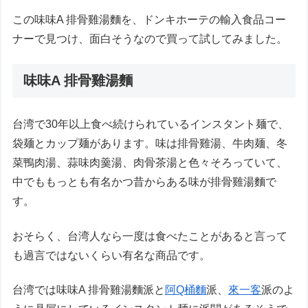
この味味A 排骨雞湯麵を、ドンキホーテの輸入食品コー
ナーで見つけ、面白そうなので買って試してみました。
味味A 排骨雞湯麵
台湾で30年以上食べ続けられているインスタント麺で、
袋麺とカップ麺があります。味は排骨雞湯、牛肉麺、冬
菜鴨肉湯、蒜味肉羹湯、肉骨茶湯と色々そろっていて、
中でももっとも有名かつ昔からある味が排骨雞湯麵で
す。
おそらく、台湾人なら一度は食べたことがあると言って
も過言ではないくらい有名な商品です。
台湾では味味A 排骨雞湯麵派と
阿Q桶麵
派、
來一客
派のよ