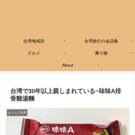
台湾地域別
台湾旅行の会話集
グルメ
乗り物
About
台湾で30年以上親しまれている~味味A排
骨雞湯麵
おうちで台湾