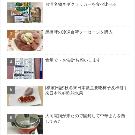
台湾名物ネギクラッカーを食べ比べる！
黑橋牌の冷凍台湾ソーセージを購入
食堂で ~ お会計お願いします
[橫濱日記]秋冬來日本就是要吃柿子及柿餅｜
來日本吃好吃的水果
大同電鍋が来たので開封して中華まんを蒸
してみた