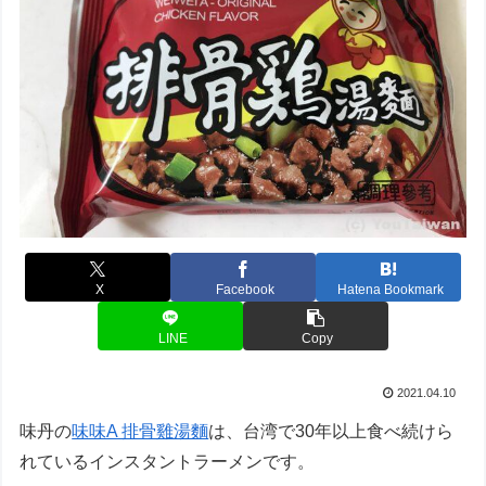
X
Facebook
Hatena Bookmark
LINE
Copy
2021.04.10
味丹の
味味A 排骨雞湯麵
は、台湾で30年以上食べ続けら
れているインスタントラーメンです。