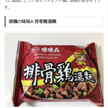
うに贔屓にしているインスタント麺に派閥があるそうで
す。
袋麺の味味A 排骨雞湯麵