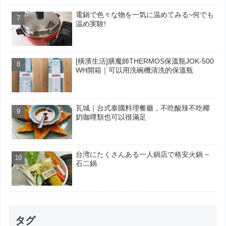
電鍋で色々な物を一気に温めてみる~何でも
温め実験!
[橫濱生活]膳魔師THERMOS保溫瓶JOK-500
WH開箱｜可以用洗碗機清洗的保溫瓶
瓦城｜台式泰國料理餐廳，不吃酸辣不吃椰
奶咖哩類也可以很滿足
台湾にたくさんある一人鍋店で格安火鍋 ~
石二鍋
タグ