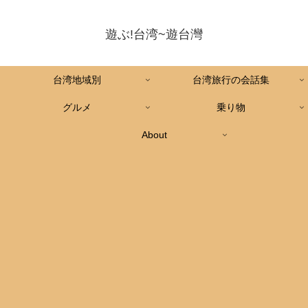
遊ぶ!台湾~遊台灣
台湾地域別
台湾旅行の会話集
グルメ
乗り物
About