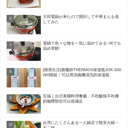
大同電鍋が来たので開封して中華まんを蒸
してみた
電鍋で色々な物を一気に温めてみる~何でも
温め実験!
[橫濱生活]膳魔師THERMOS保溫瓶JOK-500
WH開箱｜可以用洗碗機清洗的保溫瓶
瓦城｜台式泰國料理餐廳，不吃酸辣不吃椰
奶咖哩類也可以很滿足
台湾にたくさんある一人鍋店で格安火鍋 ~
石二鍋