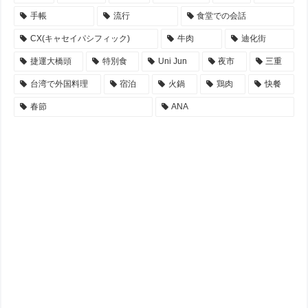
手帳
流行
食堂での会話
CX(キャセイパシフィック)
牛肉
迪化街
捷運大橋頭
特別食
Uni Jun
夜市
三重
台湾で外国料理
宿泊
火鍋
鶏肉
快餐
春節
ANA