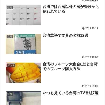
台湾では西暦以外の暦が普段から
台湾
使われている
2019.10.19
台湾華語で文具の名前12選
台湾
2019.10.06
台湾のフルーツ大集合(上)と台湾
グルメ
でのフルーツ購入方法
2019.09.09
いつも見ている台湾のTV番組7選
台湾