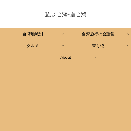
遊ぶ!台湾~遊台灣
台湾地域別
台湾旅行の会話集
グルメ
乗り物
About