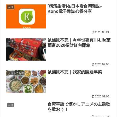
[橫濱生活]在日本看台灣雜誌-
台湾
Kono電子雜誌心得分享
2020.08.21
鼠錢鼠不完｜今年也要買Hi-Life萊
台湾
爾富2020招財紅包開箱
2020.02.03
鼠錢鼠不完｜我家的開運年菜
おうちで台湾
2020.02.03
台湾華語で懐かしアニメの主題歌
台湾
を歌おう！
2019.10.26