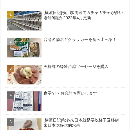
[橫濱日記]横浜駅周辺でガチャガチャが多い
場所9箇所 2022年4月更新
台湾名物ネギクラッカーを食べ比べる！
黑橋牌の冷凍台湾ソーセージを購入
食堂で ~ お会計お願いします
[橫濱日記]秋冬來日本就是要吃柿子及柿餅｜
來日本吃好吃的水果