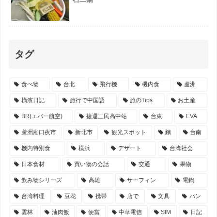
タグ
食べ物
台北
飛行機
機内食
蘆洲
橫濱日記
旅行で中国語
旅のTips
お土産
BR(エバー航空)
捷運三民高中站
台東
EVA
蘆洲廟口夜市
新北市
観光スポット
麵
台南
機内特別食
横浜
デザート
台湾社会
日本食材
買い物の会話
交通
果物
飲み物シリーズ
高雄
サーフィン
電鍋
台湾料理
豆花
携帯
店で
文具
パン
雲林
滷肉飯
便當
中華電信
SIM
日記