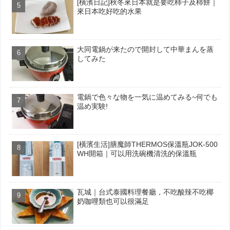
[橫濱日記]秋冬來日本就是要吃柿子及柿餅｜
來日本吃好吃的水果
大同電鍋が来たので開封して中華まんを蒸
してみた
電鍋で色々な物を一気に温めてみる~何でも
温め実験!
[橫濱生活]膳魔師THERMOS保溫瓶JOK-500
WH開箱｜可以用洗碗機清洗的保溫瓶
瓦城｜台式泰國料理餐廳，不吃酸辣不吃椰
奶咖哩類也可以很滿足