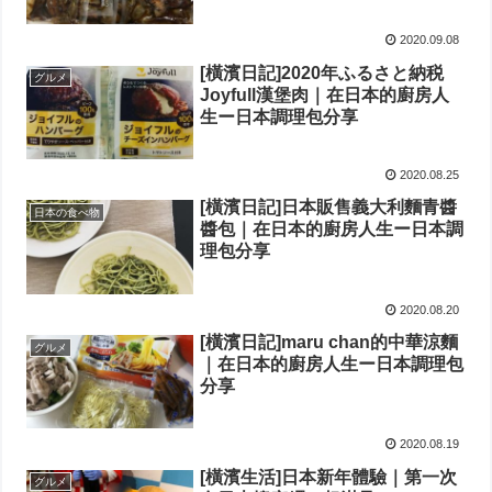
2020.09.08
[橫濱日記]2020年ふるさと納税
グルメ
Joyfull漢堡肉｜在日本的廚房人
生ー日本調理包分享
2020.08.25
[橫濱日記]日本販售義大利麵青醬
日本の食べ物
醬包｜在日本的廚房人生ー日本調
理包分享
2020.08.20
[橫濱日記]maru chan的中華涼麵
グルメ
｜在日本的廚房人生ー日本調理包
分享
2020.08.19
[橫濱生活]日本新年體驗｜第一次
グルメ