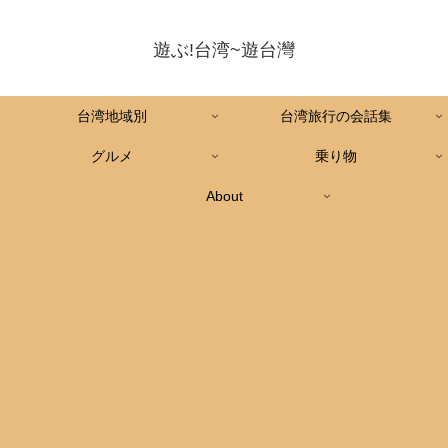
遊ぶ!台湾~遊台灣
台湾地域別
台湾旅行の会話集
グルメ
乗り物
About