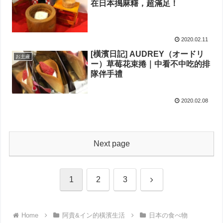
在日本搗麻糬，超滿足！
2020.02.11
[橫濱日記] AUDREY（オードリ
お土産
ー）草莓花束捲｜中看不中吃的排
隊伴手禮
2020.02.08
Next page
Next
1
2
3
Home
阿貴&イン的橫濱生活
日本の食べ物