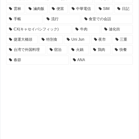
雲林
滷肉飯
便當
中華電信
SIM
日記
手帳
流行
食堂での会話
CX(キャセイパシフィック)
牛肉
迪化街
捷運大橋頭
特別食
Uni Jun
夜市
三重
台湾で外国料理
宿泊
火鍋
鶏肉
快餐
春節
ANA