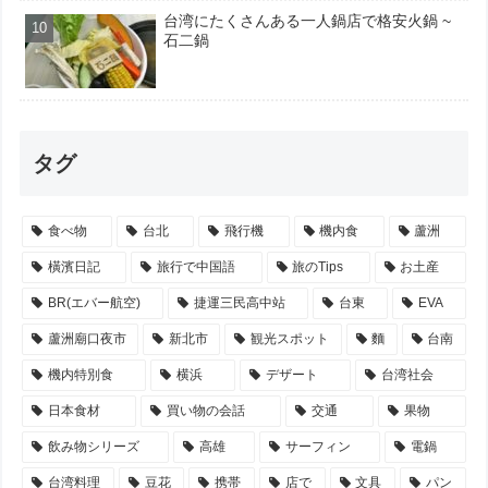
台湾にたくさんある一人鍋店で格安火鍋 ~
石二鍋
タグ
食べ物
台北
飛行機
機内食
蘆洲
橫濱日記
旅行で中国語
旅のTips
お土産
BR(エバー航空)
捷運三民高中站
台東
EVA
蘆洲廟口夜市
新北市
観光スポット
麵
台南
機内特別食
横浜
デザート
台湾社会
日本食材
買い物の会話
交通
果物
飲み物シリーズ
高雄
サーフィン
電鍋
台湾料理
豆花
携帯
店で
文具
パン