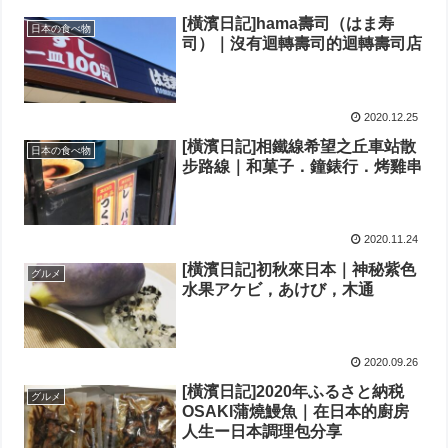
[橫濱日記]hama壽司（はま寿
日本の食べ物
司）｜沒有迴轉壽司的迴轉壽司店
2020.12.25
[橫濱日記]相鐵線希望之丘車站散
日本の食べ物
步路線｜和菓子．鐘錶行．烤雞串
2020.11.24
[橫濱日記]初秋來日本｜神秘紫色
グルメ
水果アケビ，あけび，木通
2020.09.26
[橫濱日記]2020年ふるさと納税
グルメ
OSAKI蒲燒鰻魚｜在日本的廚房
人生ー日本調理包分享