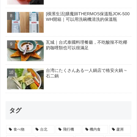
[橫濱生活]膳魔師THERMOS保溫瓶JOK-500
WH開箱｜可以用洗碗機清洗的保溫瓶
瓦城｜台式泰國料理餐廳，不吃酸辣不吃椰
奶咖哩類也可以很滿足
台湾にたくさんある一人鍋店で格安火鍋 ~
石二鍋
タグ
食べ物
台北
飛行機
機内食
蘆洲