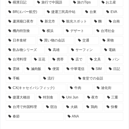
橫濱日記
旅行で中国語
旅のTips
お土産
BR(エバー航空)
捷運三民高中站
台東
EVA
蘆洲廟口夜市
新北市
観光スポット
麵
台南
機内特別食
横浜
デザート
台湾社会
日本食材
買い物の会話
交通
果物
飲み物シリーズ
高雄
サーフィン
電鍋
台湾料理
豆花
携帯
店で
文具
パン
雲林
滷肉飯
便當
中華電信
SIM
日記
手帳
流行
食堂での会話
CX(キャセイパシフィック)
牛肉
迪化街
捷運大橋頭
特別食
Uni Jun
夜市
三重
台湾で外国料理
宿泊
火鍋
鶏肉
快餐
春節
ANA