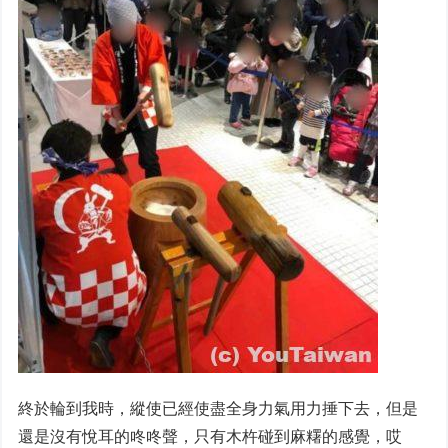
終於輪到我時，縱使已經使盡全身力氣用力捶下去，但是
還是沒有悅耳的咚咚聲，只有木杵碰到麻糬的感覺，哎