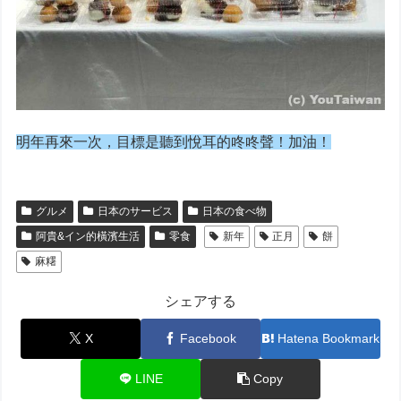
明年再來一次，目標是聽到悅耳的咚咚聲！加油！
グルメ
日本のサービス
日本の食べ物
阿貴&イン的橫濱生活
零食
新年
正月
餅
麻糬
シェアする
X
Facebook
Hatena Bookmark
LINE
Copy