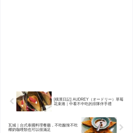
[橫濱日記] AUDREY（オードリー）草莓
花束捲｜中看不中吃的排隊伴手禮
瓦城｜台式泰國料理餐廳，不吃酸辣不吃
椰奶咖哩類也可以很滿足