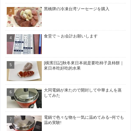
黑橋牌の冷凍台湾ソーセージを購入
食堂で ~ お会計お願いします
[橫濱日記]秋冬來日本就是要吃柿子及柿餅｜
來日本吃好吃的水果
大同電鍋が来たので開封して中華まんを蒸
してみた
電鍋で色々な物を一気に温めてみる~何でも
温め実験!