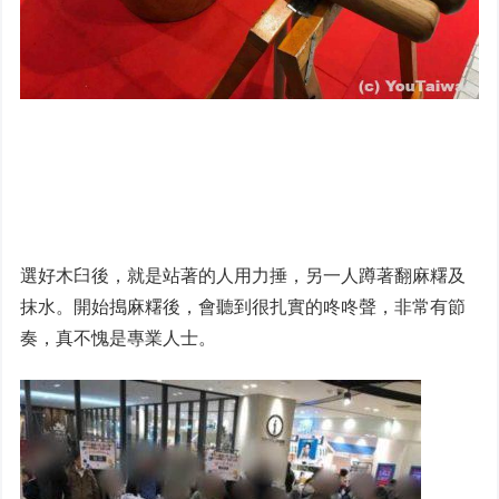
選好木臼後，就是站著的人用力捶，另一人蹲著翻麻糬及
抹水。開始搗麻糬後，會聽到很扎實的咚咚聲，非常有節
奏，真不愧是專業人士。