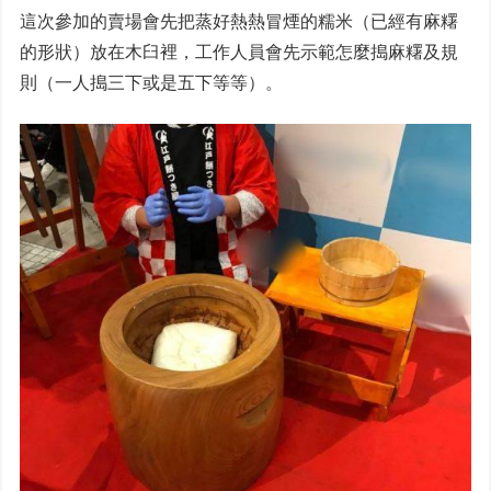
這次參加的賣場會先把蒸好熱熱冒煙的糯米（已經有麻糬
的形狀）放在木臼裡，工作人員會先示範怎麼搗麻糬及規
則（一人搗三下或是五下等等）。