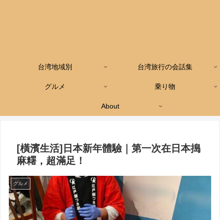
台湾地域別
台湾旅行の会話集
グルメ
乗り物
About
[橫濱生活]日本新年體驗｜第一次在日本搗
麻糬，超滿足！
グルメ