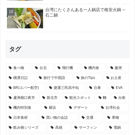
台湾にたくさんある一人鍋店で格安火鍋 ~
石二鍋
タグ
食べ物
台北
飛行機
機内食
蘆洲
橫濱日記
旅行で中国語
旅のTips
お土産
BR(エバー航空)
捷運三民高中站
台東
EVA
蘆洲廟口夜市
新北市
観光スポット
麵
台南
機内特別食
横浜
デザート
台湾社会
日本食材
買い物の会話
交通
果物
飲み物シリーズ
高雄
サーフィン
電鍋