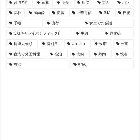
台湾料理
豆花
携帯
店で
文具
パン
雲林
滷肉飯
便當
中華電信
SIM
日記
手帳
流行
食堂での会話
CX(キャセイパシフィック)
牛肉
迪化街
捷運大橋頭
特別食
Uni Jun
夜市
三重
台湾で外国料理
宿泊
火鍋
鶏肉
快餐
春節
ANA