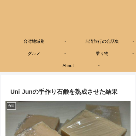
台湾地域別
台湾旅行の会話集
グルメ
乗り物
About
Uni Junの手作り石鹸を熟成させた結果
台湾