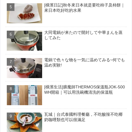
[橫濱日記]秋冬來日本就是要吃柿子及柿餅｜
來日本吃好吃的水果
大同電鍋が来たので開封して中華まんを蒸
してみた
電鍋で色々な物を一気に温めてみる~何でも
温め実験!
[橫濱生活]膳魔師THERMOS保溫瓶JOK-500
WH開箱｜可以用洗碗機清洗的保溫瓶
瓦城｜台式泰國料理餐廳，不吃酸辣不吃椰
奶咖哩類也可以很滿足