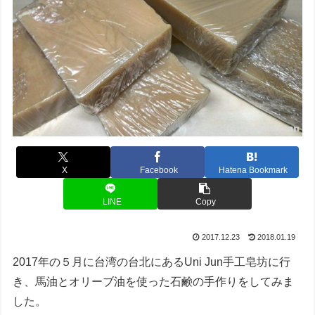
X
Facebook
Hatena Bookmark
LINE
Copy
2017.12.23
2018.01.19
2017年の５月に台湾の台北にあるUni Jun手工皂坊に行
き、馬油とオリーブ油を使った石鹸の手作りをしてみま
した。