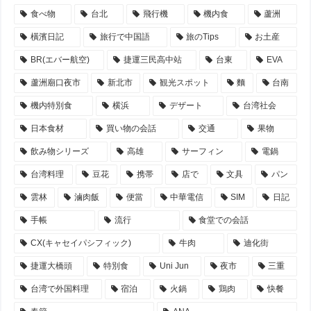
食べ物
台北
飛行機
機内食
蘆洲
橫濱日記
旅行で中国語
旅のTips
お土産
BR(エバー航空)
捷運三民高中站
台東
EVA
蘆洲廟口夜市
新北市
観光スポット
麵
台南
機内特別食
横浜
デザート
台湾社会
日本食材
買い物の会話
交通
果物
飲み物シリーズ
高雄
サーフィン
電鍋
台湾料理
豆花
携帯
店で
文具
パン
雲林
滷肉飯
便當
中華電信
SIM
日記
手帳
流行
食堂での会話
CX(キャセイパシフィック)
牛肉
迪化街
捷運大橋頭
特別食
Uni Jun
夜市
三重
台湾で外国料理
宿泊
火鍋
鶏肉
快餐