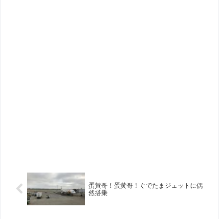
蛋黃哥！蛋黃哥！ぐでたまジェットに偶
然搭乗