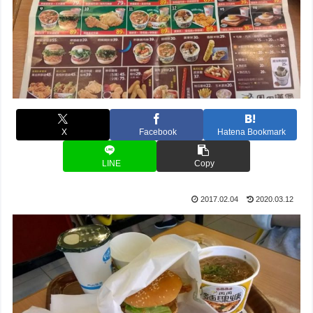
X
Facebook
Hatena Bookmark
LINE
Copy
2017.02.04
2020.03.12