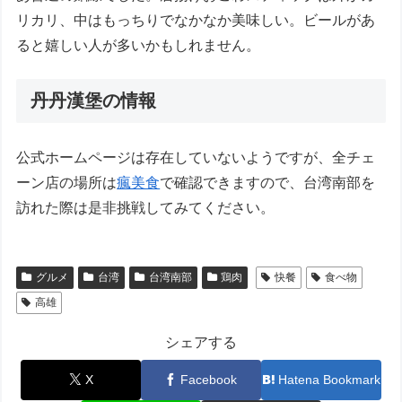
リカリ、中はもっちりでなかなか美味しい。ビールがあ
ると嬉しい人が多いかもしれません。
丹丹漢堡の情報
公式ホームページは存在していないようですが、全チェ
ーン店の場所は
瘋美食
で確認できますので、台湾南部を
訪れた際は是非挑戦してみてください。
グルメ
台湾
台湾南部
鶏肉
快餐
食べ物
高雄
シェアする
X
Facebook
Hatena Bookmark