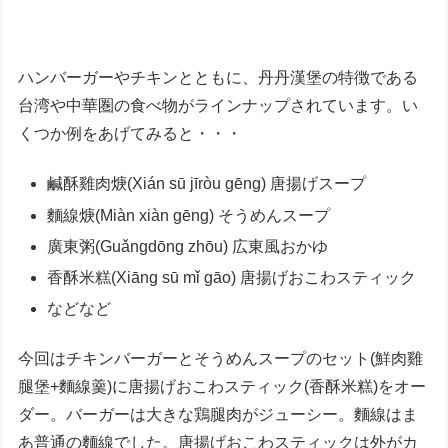
ハンバーガーやチキンとともに、丹丹漢堡の特徴である
台湾や中華圏の食べ物がラインナップされています。い
くつか例をあげてみると・・・
鹹酥雞肉焿(Xián sū jīròu gēng) 唐揚げスープ
麵線焿(Miàn xiàn gēng) そうめんスープ
廣東粥(Guǎngdōng zhōu) 広東風おかゆ
香酥米糕(Xiāng sū mǐ gāo) 唐揚げおこわスティック
などなど
今回はチキンバーガーとそうめんスープのセット(鮮肉雞
腿堡+麵線羹)に唐揚げおこわスティック(香酥米糕)をオー
ダー。バーガーは大きな鶏腿肉がジューシー。麵線はま
あ普通の麵線でした。唐揚げおこわスティックは外がカ