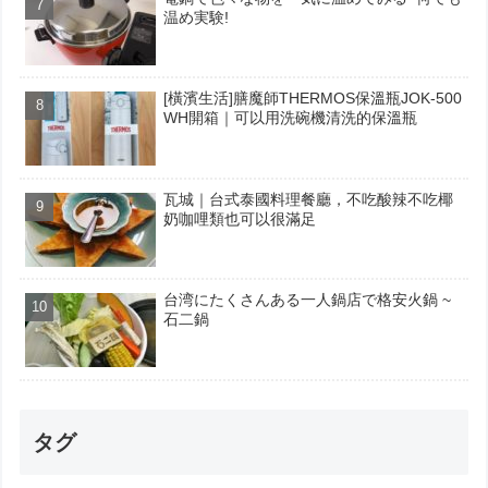
温め実験!
[橫濱生活]膳魔師THERMOS保溫瓶JOK-500
WH開箱｜可以用洗碗機清洗的保溫瓶
瓦城｜台式泰國料理餐廳，不吃酸辣不吃椰
奶咖哩類也可以很滿足
台湾にたくさんある一人鍋店で格安火鍋 ~
石二鍋
タグ