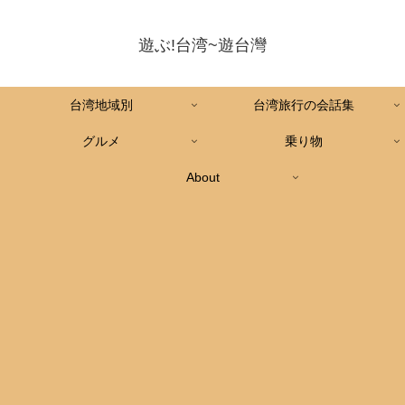
遊ぶ!台湾~遊台灣
台湾地域別
台湾旅行の会話集
グルメ
乗り物
About