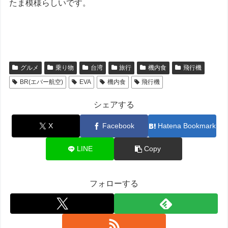
たま模様らしいです。
グルメ
乗り物
台湾
旅行
機内食
飛行機
BR(エバー航空)
EVA
機内食
飛行機
シェアする
X
Facebook
Hatena Bookmark
LINE
Copy
フォローする