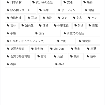
日本食材
買い物の会話
交通
果物
飲み物シリーズ
高雄
サーフィン
電鍋
台湾料理
豆花
携帯
店で
文具
パン
雲林
滷肉飯
便當
中華電信
SIM
日記
手帳
流行
食堂での会話
CX(キャセイパシフィック)
牛肉
迪化街
捷運大橋頭
特別食
Uni Jun
夜市
三重
台湾で外国料理
宿泊
火鍋
鶏肉
快餐
春節
ANA