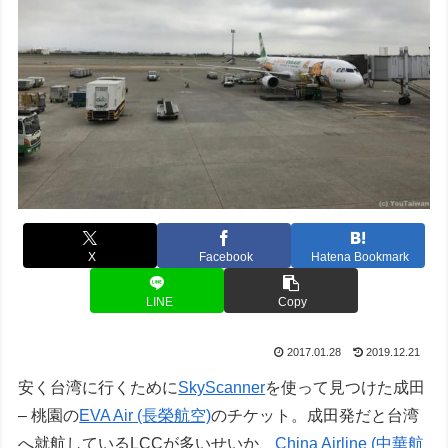
X
Facebook
Hatena Bookmark
LINE
Copy
2017.01.28
2019.12.21
安く台湾に行くために
SkyScanner
を使って見つけた成田
– 桃園の
EVA Air (長榮航空)
のチケット。成田発だと台湾
へ就航しているLCCが多いせいか、
China Airline (中華航