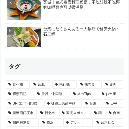
瓦城｜台式泰國料理餐廳，不吃酸辣不吃椰
奶咖哩類也可以很滿足
台湾にたくさんある一人鍋店で格安火鍋 ~
石二鍋
タグ
食べ物
台北
飛行機
機内食
蘆洲
橫濱日記
旅行で中国語
旅のTips
お土産
BR(エバー航空)
捷運三民高中站
台東
EVA
蘆洲廟口夜市
新北市
観光スポット
麵
台南
機内特別食
横浜
デザート
台湾社会