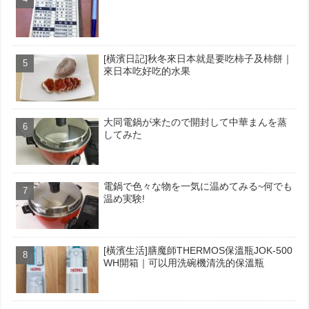
[橫濱日記]秋冬來日本就是要吃柿子及柿餅｜
來日本吃好吃的水果
大同電鍋が来たので開封して中華まんを蒸
してみた
電鍋で色々な物を一気に温めてみる~何でも
温め実験!
[橫濱生活]膳魔師THERMOS保溫瓶JOK-500
WH開箱｜可以用洗碗機清洗的保溫瓶