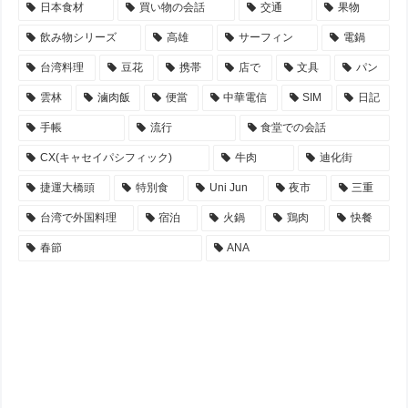
日本食材
買い物の会話
交通
果物
飲み物シリーズ
高雄
サーフィン
電鍋
台湾料理
豆花
携帯
店で
文具
パン
雲林
滷肉飯
便當
中華電信
SIM
日記
手帳
流行
食堂での会話
CX(キャセイパシフィック)
牛肉
迪化街
捷運大橋頭
特別食
Uni Jun
夜市
三重
台湾で外国料理
宿泊
火鍋
鶏肉
快餐
春節
ANA