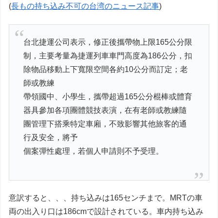
(
長もの持ち込み不可の台湾のニュース記事
)
台北捷運公司表示，修正後攜帶物上限165公分限
制，主要考量為捷運列車車門高度為186公分，扣
除物品移動上下寬限空間各約10公分而訂定；老
師或教練
帶領國中、小學生，攜帶超過165公分棍棒或體育
器具參加各項團體競技表演，在有老師或教練隨
團管理下搭乘特定車廂，不致影響其他旅客的通
行及安全，將予
個案彈性處理，若個人申請則不予受理。
意訳すると、、、持ち込みは165センチまで。MRTの車
両の出入り口は186cmで設計されている。車内持ち込み