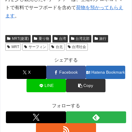
トで有料でサーフボードを含めて
荷物を預かってもらえ
ます
。
MRT(捷運)
乗り物
台湾
台湾北部
旅行
MRT
サーフィン
台北
台湾社会
シェアする
X
Facebook
Hatena Bookmark
LINE
Copy
フォローする