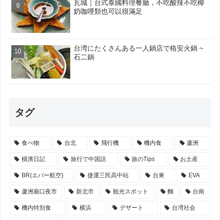
瓦城｜台式泰國料理餐廳，不吃酸辣不吃椰
奶咖哩類也可以很滿足
台湾にたくさんある一人鍋店で格安火鍋 ~
石二鍋
タグ
食べ物
台北
飛行機
機内食
蘆洲
橫濱日記
旅行で中国語
旅のTips
お土産
BR(エバー航空)
捷運三民高中站
台東
EVA
蘆洲廟口夜市
新北市
観光スポット
麵
台南
機内特別食
横浜
デザート
台湾社会