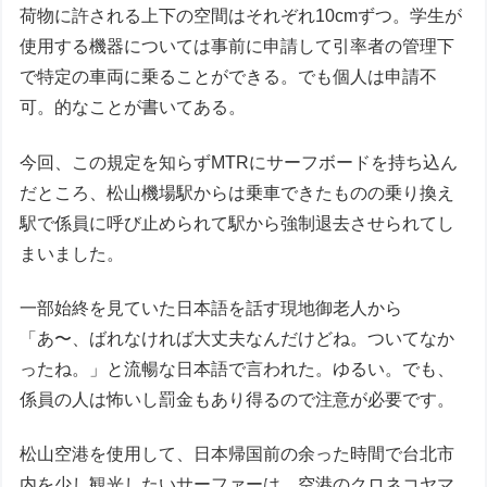
荷物に許される上下の空間はそれぞれ10cmずつ。学生が
使用する機器については事前に申請して引率者の管理下
で特定の車両に乗ることができる。でも個人は申請不
可。的なことが書いてある。
今回、この規定を知らずMTRにサーフボードを持ち込ん
だところ、松山機場駅からは乗車できたものの乗り換え
駅で係員に呼び止められて駅から強制退去させられてし
まいました。
一部始終を見ていた日本語を話す現地御老人から
「あ〜、ばれなければ大丈夫なんだけどね。ついてなか
ったね。」と流暢な日本語で言われた。ゆるい。でも、
係員の人は怖いし罰金もあり得るので注意が必要です。
松山空港を使用して、日本帰国前の余った時間で台北市
内を少し観光したいサーファーは、空港のクロネコヤマ