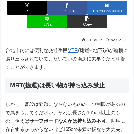
X
Facebook
Hatena Bookmark
LINE
Copy
2017.01.22
2020.03.12
台北市内には便利な交通手段
MTR
(捷運≒地下鉄)が縦横に
張り巡らされていて、たいていの場所に素早くたどり着
くことができます。
MRT(捷運)は長い物が持ち込み禁止
しかし、普段は問題にならないものの一つ制限があるの
で気をつけてください。それは長さが165cm以上のも
の、例えば
サーフボードなんかは持ち込み不可
。世界に
存在するかわからないけど165cm未満の板なら大丈夫。