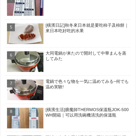
[橫濱日記]秋冬來日本就是要吃柿子及柿餅｜
來日本吃好吃的水果
大同電鍋が来たので開封して中華まんを蒸
してみた
電鍋で色々な物を一気に温めてみる~何でも
温め実験!
[橫濱生活]膳魔師THERMOS保溫瓶JOK-500
WH開箱｜可以用洗碗機清洗的保溫瓶