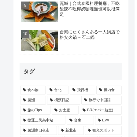
瓦城｜台式泰國料理餐廳，不吃
酸辣不吃椰奶咖哩類也可以很滿
足
台湾にたくさんある一人鍋店で
格安火鍋 ~ 石二鍋
タグ
食べ物
台北
飛行機
機内食
蘆洲
橫濱日記
旅行で中国語
旅のTips
お土産
BR(エバー航空)
捷運三民高中站
台東
EVA
蘆洲廟口夜市
新北市
観光スポット