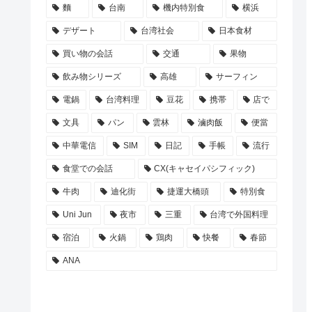
麵
台南
機内特別食
横浜
デザート
台湾社会
日本食材
買い物の会話
交通
果物
飲み物シリーズ
高雄
サーフィン
電鍋
台湾料理
豆花
携帯
店で
文具
パン
雲林
滷肉飯
便當
中華電信
SIM
日記
手帳
流行
食堂での会話
CX(キャセイパシフィック)
牛肉
迪化街
捷運大橋頭
特別食
Uni Jun
夜市
三重
台湾で外国料理
宿泊
火鍋
鶏肉
快餐
春節
ANA