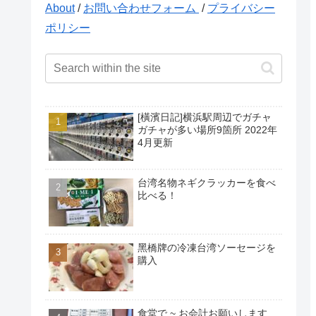
About
/
お問い合わせフォーム
/
プライバシー
ポリシー
[橫濱日記]横浜駅周辺でガチャ
ガチャが多い場所9箇所 2022年
4月更新
台湾名物ネギクラッカーを食べ
比べる！
黑橋牌の冷凍台湾ソーセージを
購入
食堂で ~ お会計お願いします