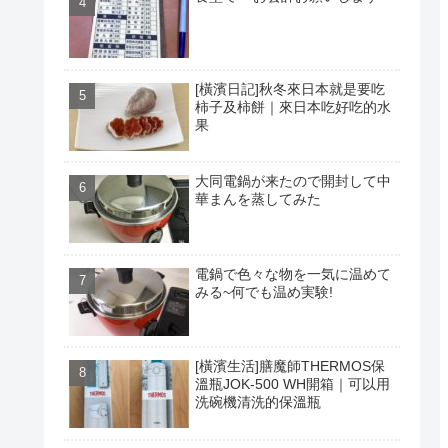
[橫濱日記]秋冬來日本就是要吃
柿子及柿餅｜來日本吃好吃的水
果
大同電鍋が来たので開封して中
華まんを蒸してみた
電鍋で色々な物を一気に温めて
みる~何でも温め実験!
[橫濱生活]膳魔師THERMOS保
溫瓶JOK-500 WH開箱｜可以用
洗碗機清洗的保溫瓶