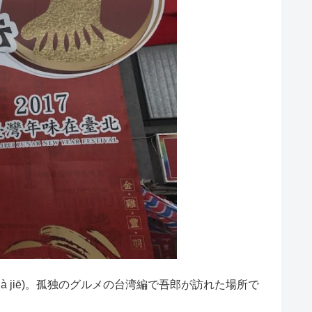
à jiē)。孤独のグルメの台湾編で吾郎が訪れた場所で