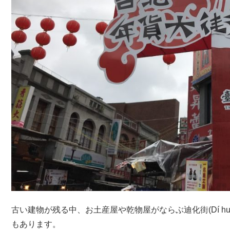
古い建物が残る中、お土産屋や乾物屋がならぶ迪化街(Dí hu
もあります。