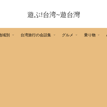
遊ぶ!台湾~遊台灣
地域別
台湾旅行の会話集
グルメ
乗り物