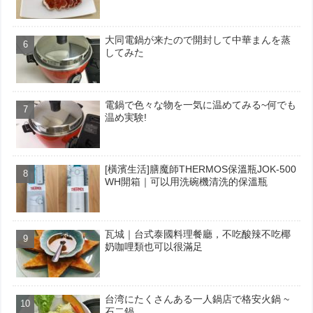
大同電鍋が来たので開封して中華まんを蒸
してみた
電鍋で色々な物を一気に温めてみる~何でも
温め実験!
[橫濱生活]膳魔師THERMOS保溫瓶JOK-500
WH開箱｜可以用洗碗機清洗的保溫瓶
瓦城｜台式泰國料理餐廳，不吃酸辣不吃椰
奶咖哩類也可以很滿足
台湾にたくさんある一人鍋店で格安火鍋 ~
石二鍋