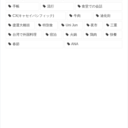
手帳
流行
食堂での会話
CX(キャセイパシフィック)
牛肉
迪化街
捷運大橋頭
特別食
Uni Jun
夜市
三重
台湾で外国料理
宿泊
火鍋
鶏肉
快餐
春節
ANA