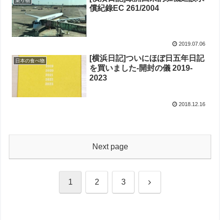
乗り物
償紀錄EC 261/2004
2019.07.06
[横浜日記]ついにほぼ日五年日記
日本の食べ物
を買いました-開封の儀 2019-
2023
2018.12.16
Next page
Next
1
2
3