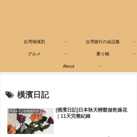
台湾地域別
台湾旅行の会話集
グルメ
乗り物
About
橫濱日記
[橫濱日記]日本秋天輕鬆做乾燥花
阿貴&イン的橫濱生活
｜11天完整紀錄