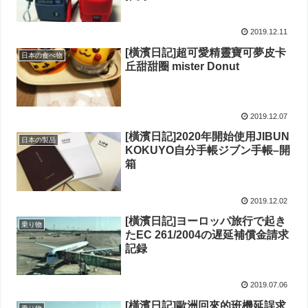
2019.12.11
[橫濱日記]超可愛精靈寶可夢皮卡
日本の食べ物
丘甜甜圈 mister Donut
2019.12.07
[橫濱日記]2020年開始使用JIBUN
日本の製品
KOKUYO自分手帳ジブン手帳–開
箱
2019.12.02
[橫濱日記]ヨーロッパ旅行で起き
乗り物
たEC 261/2004の遅延補償金請求
記録
2019.07.06
[橫濱日記]歐洲回來的班機延誤求