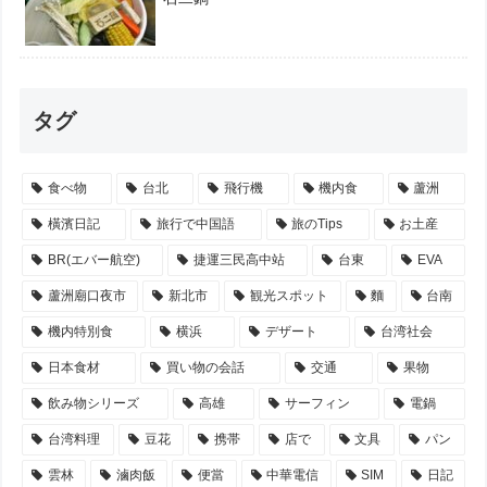
タグ
食べ物
台北
飛行機
機内食
蘆洲
橫濱日記
旅行で中国語
旅のTips
お土産
BR(エバー航空)
捷運三民高中站
台東
EVA
蘆洲廟口夜市
新北市
観光スポット
麵
台南
機内特別食
横浜
デザート
台湾社会
日本食材
買い物の会話
交通
果物
飲み物シリーズ
高雄
サーフィン
電鍋
台湾料理
豆花
携帯
店で
文具
パン
雲林
滷肉飯
便當
中華電信
SIM
日記