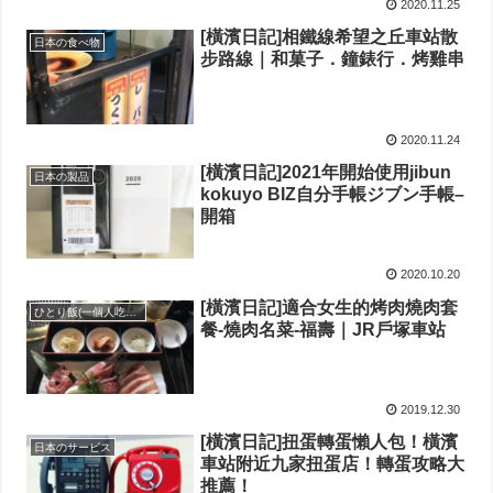
2020.11.25
[橫濱日記]相鐵線希望之丘車站散
日本の食べ物
步路線｜和菓子．鐘錶行．烤雞串
2020.11.24
[橫濱日記]2021年開始使用jibun
日本の製品
kokuyo BIZ自分手帳ジブン手帳–
開箱
2020.10.20
[橫濱日記]適合女生的烤肉燒肉套
ひとり飯(一個人吃飯系列)
餐-燒肉名菜-福壽｜JR戶塚車站
2019.12.30
[橫濱日記]扭蛋轉蛋懶人包！橫濱
日本のサービス
車站附近九家扭蛋店！轉蛋攻略大
推薦！