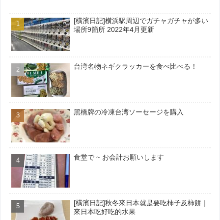
[橫濱日記]横浜駅周辺でガチャガチャが多い
場所9箇所 2022年4月更新
台湾名物ネギクラッカーを食べ比べる！
黑橋牌の冷凍台湾ソーセージを購入
食堂で ~ お会計お願いします
[橫濱日記]秋冬來日本就是要吃柿子及柿餅｜
來日本吃好吃的水果