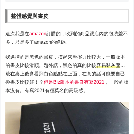
整體感覺與書皮
這次我是在
amazon
訂購的，收到的商品跟店內的包裝差不
多，只是多了amazon的條碼。
我選擇的是黑色的書皮，摸起來摩擦力比較大，一般版本
的書皮比較滑順。題外話，黑色的真的比較
容易黏灰塵
…
放在桌上後會看到白色點點在上面，在意的話可能要自己
換書皮比較好！？
但是Biz版本的書脊有寫2021
，一般的版
本沒有。有寫2021有種莫名的高級感。