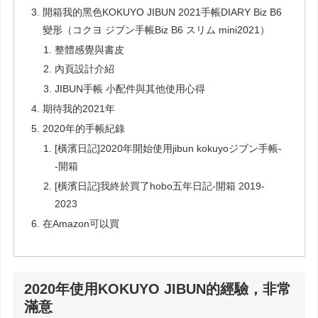
開箱我的黑色KOKUYO JIBUN 2021手帳DIARY Biz B6
變形（コクヨ ジブン⼿帳Biz B6 スリム mini2021）
整體感覺與書皮
內頁設計介紹
JIBUN手帳 小配件與其他使用心得
期待我的2021年
2020年的手帳紀錄
[橫濱日記]2020年開始使用jibun kokuyoジブン手帳-
-開箱
[橫濱日記]我終於買了hobo五年日記-開箱 2019-
2023
在Amazon可以買
2020年使用KOKUYO JIBUN的經驗，非常
滿意