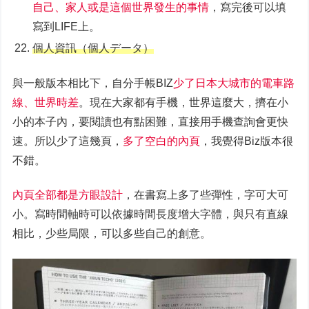
自己、家人或是這個世界發生的事情
，寫完後可以填
寫到LIFE上。
個人資訊（個⼈データ）
與一般版本相比下，自分手帳BIZ
少了日本大城市的電車路
線、世界時差
。現在大家都有手機，世界這麼大，擠在小
小的本子內，要閱讀也有點困難，直接用手機查詢會更快
速。所以少了這幾頁，
多了空白的內頁
，我覺得Biz版本很
不錯。
內頁全部都是方眼設計
，在書寫上多了些彈性，字可大可
小。寫時間軸時可以依據時間長度增大字體，與只有直線
相比，少些局限，可以多些自己的創意。