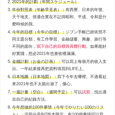
2021年的計劃（年間スケジュール）
年份對照表（年齢早⾒表）：
有西曆、日本的年號、
天干地支。很適合實在不記得昭和、平成、令和是什
麼時候的我。
今年的目標（今年の目標）：
ジブン⼿帳已經依照不
同主題分類，有工作學習、金融儲蓄、興趣、旅行等
不同的面向，
寫下自己的目標與具體行動
。如果能好
好實踐，想必2021年也會收穫滿滿。
金錢計劃（お⾦の計画）：
可以寫上每個月的收入支
出。一年結束後再把資料填寫到LIFE上。
日本地圖（日本地図）：
寫下今年去哪裡。不過看起
來2021年也不太能出遊了，傷心。
一週計畫（空白）（週間予定）：
可以
試寫
，找出適
合自己的紀錄方法。
今年想做的100件事情（今年でやりたい100のリス
ト）：
這部分是BIZ版本限定。有100個事情可以寫，