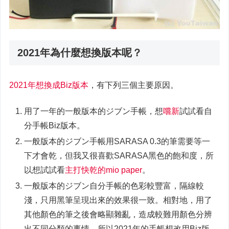
2021年為什麼想換版本呢？
2021年想換成Biz版本
，有下列三個主要原因。
用了一年的一般版本的ジブン⼿帳，想
嚐新
試試看自
分手帳Biz版本。
一般版本的ジブン⼿帳用SARASA 0.3的筆需要等一
下才會乾，但我又很喜歡SARASA黑色的飽和度，所
以想試試看
主打快乾的mio paper
。
一般版本的ジブン自分手帳的色彩較豐富，隔線較
淺，只用黑筆呈現出來的效果很一致。相對地，用了
其他顏色的筆之後會略顯雜亂，造成較難用顏色分辨
出不同分類的事情，所以2021年的手帳想改用Biz版