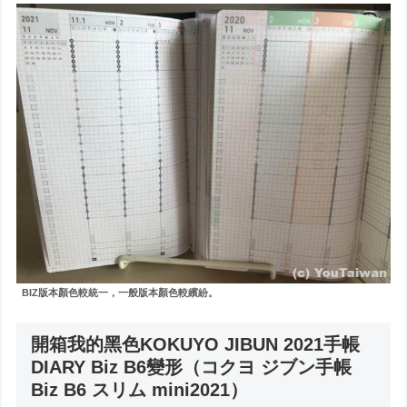
BIZ版本顏色較統一，一般版本顏色較繽紛。
開箱我的黑色KOKUYO JIBUN 2021手帳
DIARY Biz B6變形（コクヨ ジブン⼿帳
Biz B6 スリム mini2021）