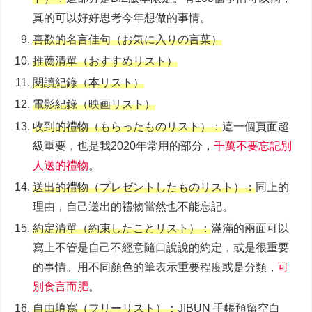
真的可以好好思考今年想做的事情。
喜歡的名言佳句（お気に⼊りの⾔葉）
推薦清單（おすすめリスト）
閱讀紀錄（本リスト）
電影紀錄（映画リスト）
收到的禮物（もらったものリスト）：
這一個頁面超
級重要，也是我2020年常用的部分，
千萬不要忘記別
人送的禮物
。
送出的禮物（プレゼントしたものリスト）：
同上的
理由，自己送出的禮物當然也不能忘記。
約定清單（約束したことリスト）：
滿滿的兩面可以
寫上不管是自己不經意隨口說說的約定，或是很重要
的事情。用不同顏色的筆表示重要程度或是分類，
可
別食言而肥
。
自由填寫（フリーリスト）：
JIBUN 手帳預留空白