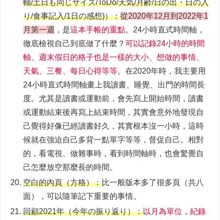
軸/⼟⽇も同じサイズ/ToDo/天気/⽉齢/⽇の出・⽇の⼊
り/⾷事記⼊/1⽇の感想)）：
從2020年12月到2022年1
月第一週
，是
這本手帳的重點
。24小時直式時間軸，
徹底檢視自己到底做了什麼？
可以記錄24小時的時間
軸、週末假日的格子也是一樣的大小、想做的事情、
天氣、三餐、每日心得等等。
在2020年時，我主要用
24小時直式時間軸畫上我讀書、睡覺、出門的時間長
度。尤其是讀書或運動前，會先寫上開始時間，讀書
或運動結束後再寫上結束時間，其實會意外地發現自
己覺得好像已經讀書好久，其實根本沒一小時，這時
候就在強迫自己多背一點單字等等，督促自己。相對
的，看電視、做雜事時，看到時間軸時，也會驚覺自
己怎麼放空那麼長的時間。
空白的內頁（方格）：
比一般版本多了很多頁（共八
面），可以隨筆記下重要的事情。
回顧2021年（今年の振り返り）：
以月為單位，紀錄