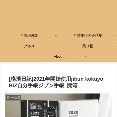
台湾地域別
台湾旅行の会話集
グルメ
乗り物
About
[橫濱日記]2021年開始使用jibun kokuyo
BIZ自分手帳ジブン手帳–開箱
日本の製品