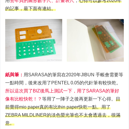
用
去年買的圖形數字尺、計畫表尺
，
心得可以參考2020年
的記事，最下面有連結。
紙與筆：
用SARASA的筆寫在2020年JIBUN 手帳會需要等
一點時間，後來改用了PENTEL 0.05的代針筆有較快乾。
所以這次買了BIZ後馬上測試一下，用了SARASA的筆好
像有比較快乾！？
等用了一陣子之後再更新一下心得。
目
前覺得mio paper真的有比thin paper快乾一點。用了
ZEBRA MILDLINER的淡色螢光筆也不太會透過去，很滿
意。