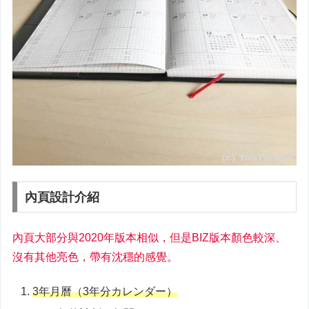
內頁設計介紹
內頁大部分與2020年版本相似，但是BIZ版本顏色較深、
沒有其他亮色，帶有沈穩的感覺。
3年月曆（3年分カレンダー）