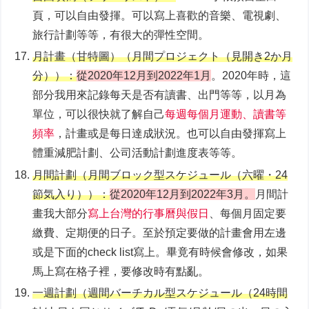
頁，可以自由發揮。可以寫上喜歡的音樂、電視劇、
旅行計劃等等，有很大的彈性空間。
月計畫（甘特圖）（⽉間プロジェクト（⾒開き2か⽉
分））：
從2020年12月到2022年1月
。2020年時，這
部分我用來記錄每天是否有讀書、出門等等，以月為
單位，可以很快就了解自己
每週每個月運動、讀書等
頻率
，計畫或是每日達成狀況。也可以自由發揮寫上
體重減肥計劃、公司活動計劃進度表等等。
月間計劃（⽉間ブロック型スケジュール（六曜・24
節気⼊り））：
從2020年12月到2022年3月。
月間計
畫我大部分
寫上台灣的行事曆與假日
、每個月固定要
繳費、定期便的日子。至於預定要做的計畫會用左邊
或是下面的check list寫上。畢竟有時候會修改，如果
馬上寫在格子裡，要修改時有點亂。
一週計劃（週間バーチカル型スケジュール（24時間