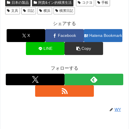
日本の製品
阿貴&イン的橫濱生活
コクヨ
手帳
文具
日記
横浜
橫濱日記
シェアする
X
Facebook
Hatena Bookmark
LINE
Copy
フォローする
WY