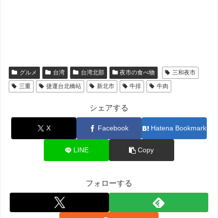
グルメ
台湾
台湾北部
夜市の食べ物
三和夜市
三重
捷運台北橋站
新北市
牛排
牛肉
シェアする
X
Facebook
Hatena Bookmark
LINE
Copy
フォローする