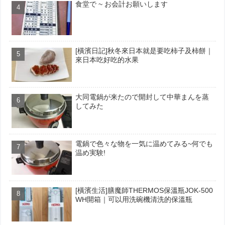
食堂で ~ お会計お願いします
[橫濱日記]秋冬來日本就是要吃柿子及柿餅｜
來日本吃好吃的水果
大同電鍋が来たので開封して中華まんを蒸
してみた
電鍋で色々な物を一気に温めてみる~何でも
温め実験!
[橫濱生活]膳魔師THERMOS保溫瓶JOK-500
WH開箱｜可以用洗碗機清洗的保溫瓶