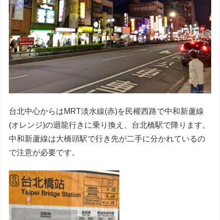
台北中心からはMRT淡水線(赤)を民權西路で中和新蘆線
(オレンジ)の迴龍行きに乗り換え、台北橋駅で降ります。
中和新蘆線は大橋頭駅で行き先が二手に分かれているの
で注意が必要です。