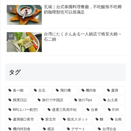
瓦城｜台式泰國料理餐廳，不吃酸辣不吃椰
奶咖哩類也可以很滿足
台湾にたくさんある一人鍋店で格安火鍋 ~
石二鍋
タグ
食べ物
台北
飛行機
機内食
蘆洲
橫濱日記
旅行で中国語
旅のTips
お土産
BR(エバー航空)
捷運三民高中站
台東
EVA
蘆洲廟口夜市
新北市
観光スポット
麵
台南
機内特別食
横浜
デザート
台湾社会