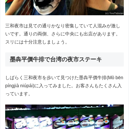
三和夜市は見ての通りかなり密集していて人混みが激し
いです。通りの両側、さらに中央にも出店があります。
スリには十分注意しましょう。
墨犇平價牛排で台湾の夜市ステーキ
しばらく三和夜市を歩いて見つけた墨犇平價牛排(Mò bēn
píngjià niúpái)に入ってみました。お客さんもたくさん入
っています。