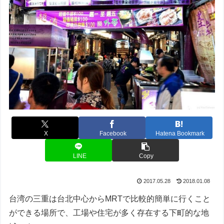
X
Facebook
Hatena Bookmark
LINE
Copy
2017.05.28
2018.01.08
台湾の三重は台北中心からMRTで比較的簡単に行くこと
ができる場所で、工場や住宅が多く存在する下町的な地