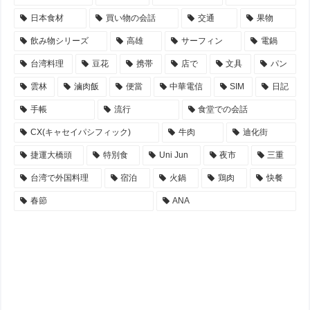
日本食材
買い物の会話
交通
果物
飲み物シリーズ
高雄
サーフィン
電鍋
台湾料理
豆花
携帯
店で
文具
パン
雲林
滷肉飯
便當
中華電信
SIM
日記
手帳
流行
食堂での会話
CX(キャセイパシフィック)
牛肉
迪化街
捷運大橋頭
特別食
Uni Jun
夜市
三重
台湾で外国料理
宿泊
火鍋
鶏肉
快餐
春節
ANA