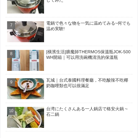
してみた
電鍋で色々な物を一気に温めてみる~何でも
温め実験!
[橫濱生活]膳魔師THERMOS保溫瓶JOK-500
WH開箱｜可以用洗碗機清洗的保溫瓶
瓦城｜台式泰國料理餐廳，不吃酸辣不吃椰
奶咖哩類也可以很滿足
台湾にたくさんある一人鍋店で格安火鍋 ~
石二鍋