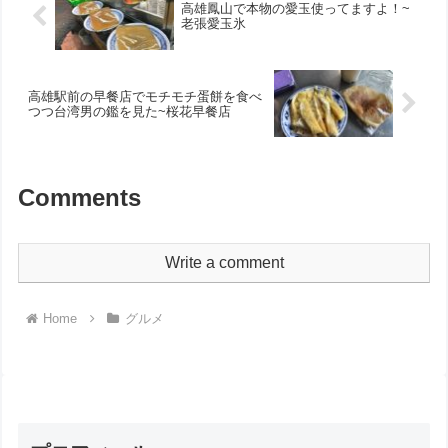
高雄鳳山で本物の愛玉使ってますよ！~
老張愛玉氷
高雄駅前の早餐店でモチモチ蛋餅を食べ
つつ台湾男の鑑を見た~桜花早餐店
Comments
Write a comment
Home
グルメ