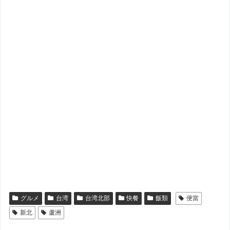
グルメ
台湾
台湾北部
快餐
飯類
便當
新北
蘆洲