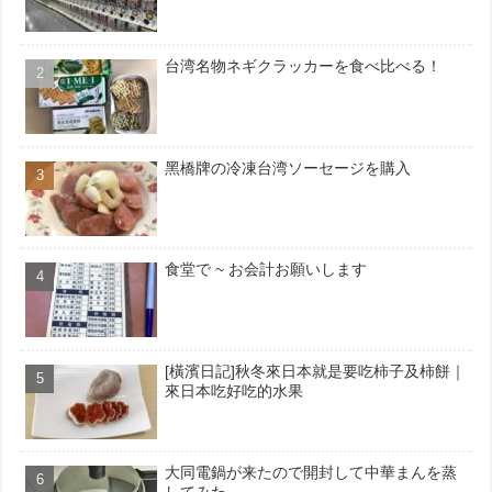
台湾名物ネギクラッカーを食べ比べる！
黑橋牌の冷凍台湾ソーセージを購入
食堂で ~ お会計お願いします
[橫濱日記]秋冬來日本就是要吃柿子及柿餅｜
來日本吃好吃的水果
大同電鍋が来たので開封して中華まんを蒸