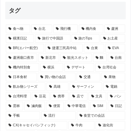
タグ
食べ物
台北
飛行機
機内食
蘆洲
橫濱日記
旅行で中国語
旅のTips
お土産
BR(エバー航空)
捷運三民高中站
台東
EVA
蘆洲廟口夜市
新北市
観光スポット
麵
台南
機内特別食
横浜
デザート
台湾社会
日本食材
買い物の会話
交通
果物
飲み物シリーズ
高雄
サーフィン
電鍋
台湾料理
豆花
携帯
店で
文具
パン
雲林
滷肉飯
便當
中華電信
SIM
日記
手帳
流行
食堂での会話
CX(キャセイパシフィック)
牛肉
迪化街