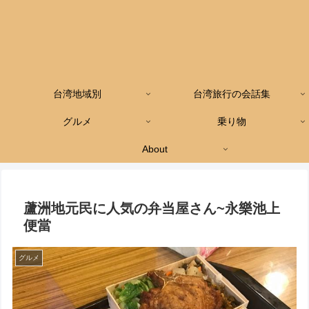
台湾地域別
台湾旅行の会話集
グルメ
乗り物
About
蘆洲地元民に人気の弁当屋さん~永樂池上
便當
グルメ