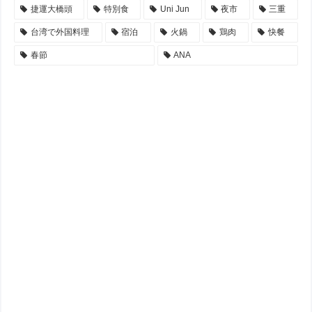
捷運大橋頭
特別食
Uni Jun
夜市
三重
台湾で外国料理
宿泊
火鍋
鶏肉
快餐
春節
ANA