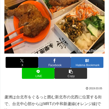
X
Facebook
Hatena Bookmark
LINE
Copy
2019.03.05
蘆洲は台北市をぐるっと囲む新北市の北西に位置する街
で、台北中心部からはMRTの中和新蘆線(オレンジ線)で