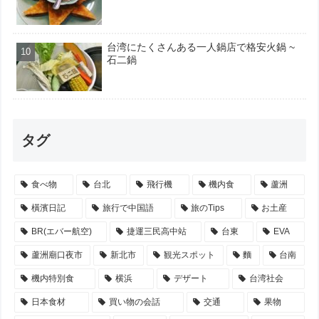
台湾にたくさんある一人鍋店で格安火鍋 ~
石二鍋
タグ
食べ物
台北
飛行機
機内食
蘆洲
橫濱日記
旅行で中国語
旅のTips
お土産
BR(エバー航空)
捷運三民高中站
台東
EVA
蘆洲廟口夜市
新北市
観光スポット
麵
台南
機内特別食
横浜
デザート
台湾社会
日本食材
買い物の会話
交通
果物