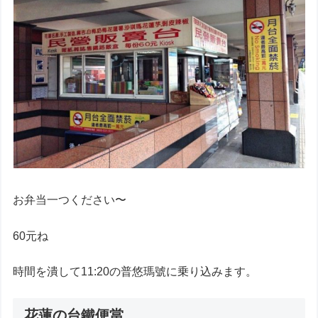
お弁当一つください〜
60元ね
時間を潰して11:20の普悠瑪號に乗り込みます。
花蓮の台鐵便當