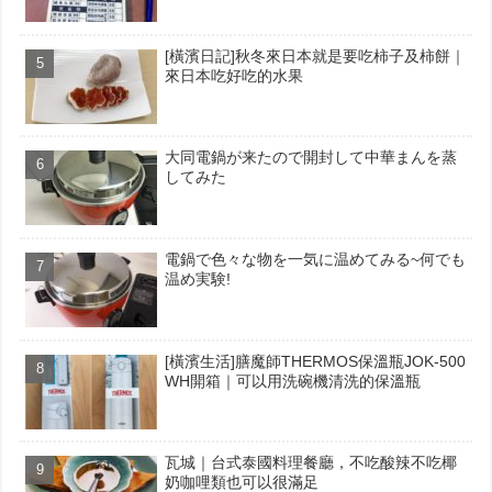
[橫濱日記]秋冬來日本就是要吃柿子及柿餅｜
來日本吃好吃的水果
大同電鍋が来たので開封して中華まんを蒸
してみた
電鍋で色々な物を一気に温めてみる~何でも
温め実験!
[橫濱生活]膳魔師THERMOS保溫瓶JOK-500
WH開箱｜可以用洗碗機清洗的保溫瓶
瓦城｜台式泰國料理餐廳，不吃酸辣不吃椰
奶咖哩類也可以很滿足