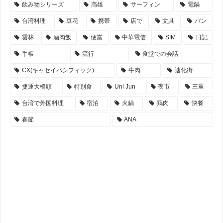
飲み物シリーズ
高雄
サーフィン
電鍋
台湾料理
豆花
携帯
店で
文具
パン
雲林
滷肉飯
便當
中華電信
SIM
日記
手帳
流行
食堂での会話
CX(キャセイパシフィック)
牛肉
迪化街
捷運大橋頭
特別食
Uni Jun
夜市
三重
台湾で外国料理
宿泊
火鍋
鶏肉
快餐
春節
ANA