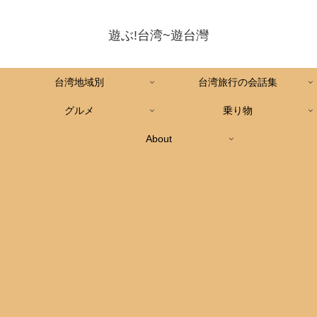
遊ぶ!台湾~遊台灣
台湾地域別
台湾旅行の会話集
グルメ
乗り物
About