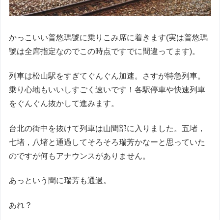
かっこいい普悠瑪號に乗りこみ席に着きます(実は普悠瑪
號は全席指定なのでこの時点ですでに間違ってます)。
列車は松山駅をすぎてぐんぐん加速。さすが特急列車。
乗り心地もいいしすごく速いです！各駅停車や快速列車
をぐんぐん抜かして進みます。
台北の街中を抜けて列車は山間部に入りました。五堵，
七堵，八堵と通過してそろそろ瑞芳かなーと思っていた
のですが何もアナウンスがありません。
あっという間に瑞芳も通過。
あれ？