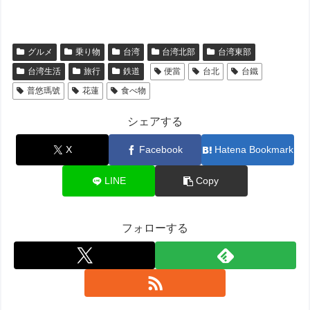
グルメ
乗り物
台湾
台湾北部
台湾東部
台湾生活
旅行
鉄道
便當
台北
台鐵
普悠瑪號
花蓮
食べ物
シェアする
X
Facebook
Hatena Bookmark
LINE
Copy
フォローする