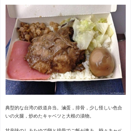
典型的な台湾の鉄道弁当。滷蛋，排骨，少し怪しい色合
いの火腿，炒めたキャベツと大根の漬物。
甘辛味のしみたゆで卵と排骨でご飯が進み、時々キャベ