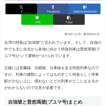
X
Facebook
Hatena Bookmark
LINE
Copy
2017.11.25
2020.01.23
台湾の特急は”自強號”と言われています。そして、自強の
中でも主に台北から各地に向かう特急列車は普悠瑪號(プ
ユマ号)という愛称がつけられています。
正確には宜蘭線、北廻線、台東線を走る特急列車なので
すが、列車の種類によってはものすごく特急らしく停車
駅が少ない上に、慣れないとどの列車がどこに止まるか
がわからないので注意が必要です。
自強號と普悠瑪號(プユマ号)まとめ