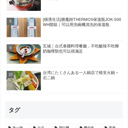
[橫濱生活]膳魔師THERMOS保溫瓶JOK-500
WH開箱｜可以用洗碗機清洗的保溫瓶
瓦城｜台式泰國料理餐廳，不吃酸辣不吃椰
奶咖哩類也可以很滿足
台湾にたくさんある一人鍋店で格安火鍋 ~
石二鍋
タグ
食べ物
台北
飛行機
機内食
蘆洲