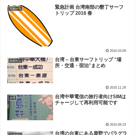
緊急計画 台湾南部の墾丁サーフ
スポーツ
トリップ 2016 春
2016.03.09
台湾 – 台東サーフトリップ “場
スポーツ
所・交通・宿泊”まとめ
2015.11.29
台湾中華電信の旅行者向けSIMは
台湾
チャージして再利用可能です
2015.09.23
台湾の台東にある鹿野でパラグラ
スポーツ