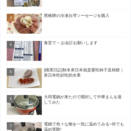
黑橋牌の冷凍台湾ソーセージを購入
食堂で ~ お会計お願いします
[橫濱日記]秋冬來日本就是要吃柿子及柿餅｜
來日本吃好吃的水果
大同電鍋が来たので開封して中華まんを蒸
してみた
電鍋で色々な物を一気に温めてみる~何でも
温め実験!