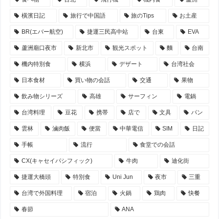
橫濱日記
旅行で中国語
旅のTips
お土産
BR(エバー航空)
捷運三民高中站
台東
EVA
蘆洲廟口夜市
新北市
観光スポット
麵
台南
機内特別食
横浜
デザート
台湾社会
日本食材
買い物の会話
交通
果物
飲み物シリーズ
高雄
サーフィン
電鍋
台湾料理
豆花
携帯
店で
文具
パン
雲林
滷肉飯
便當
中華電信
SIM
日記
手帳
流行
食堂での会話
CX(キャセイパシフィック)
牛肉
迪化街
捷運大橋頭
特別食
Uni Jun
夜市
三重
台湾で外国料理
宿泊
火鍋
鶏肉
快餐
春節
ANA