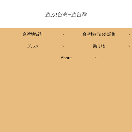
遊ぶ!台湾~遊台灣
台湾地域別
台湾旅行の会話集
グルメ
乗り物
About