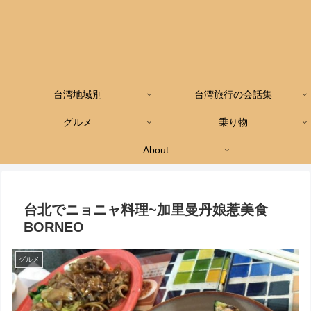
台湾地域別
台湾旅行の会話集
グルメ
乗り物
About
台北でニョニャ料理~加里曼丹娘惹美食
BORNEO
グルメ