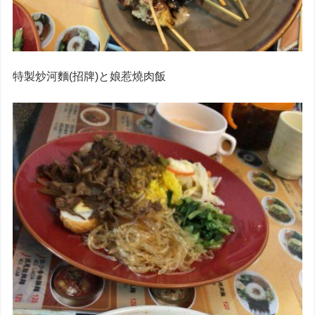
特製炒河麵(招牌)と娘惹燒肉飯