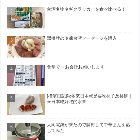
台湾名物ネギクラッカーを食べ比べる！
黑橋牌の冷凍台湾ソーセージを購入
食堂で ~ お会計お願いします
[橫濱日記]秋冬來日本就是要吃柿子及柿餅｜
來日本吃好吃的水果
大同電鍋が来たので開封して中華まんを蒸
してみた