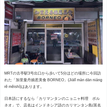
MRTの古亭駅3号出口から歩いて5分ほどの場所に今回訪
れた「加里曼丹娘惹美食 BORNEO」(Jiālǐ màn dān niáng
rě měishí)はあります。
日本語にするなら「カリマンタンのニョニャ料理 ボル
ネオ」で、店名はインドネシア語のカリマンタン島(英名