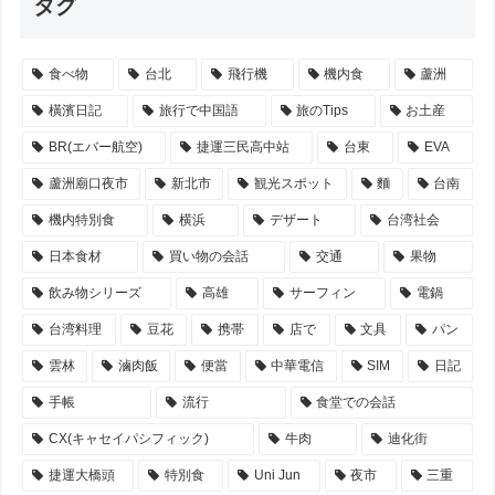
タグ
食べ物
台北
飛行機
機内食
蘆洲
橫濱日記
旅行で中国語
旅のTips
お土産
BR(エバー航空)
捷運三民高中站
台東
EVA
蘆洲廟口夜市
新北市
観光スポット
麵
台南
機内特別食
横浜
デザート
台湾社会
日本食材
買い物の会話
交通
果物
飲み物シリーズ
高雄
サーフィン
電鍋
台湾料理
豆花
携帯
店で
文具
パン
雲林
滷肉飯
便當
中華電信
SIM
日記
手帳
流行
食堂での会話
CX(キャセイパシフィック)
牛肉
迪化街
捷運大橋頭
特別食
Uni Jun
夜市
三重