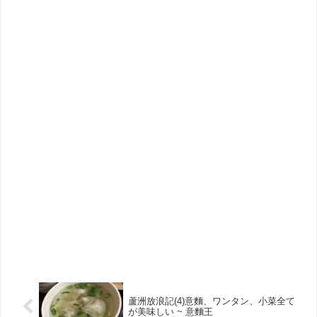
蘆洲放浪記(4)意麵、ワンタン、小菜全て
が美味しい ~ 意麵王