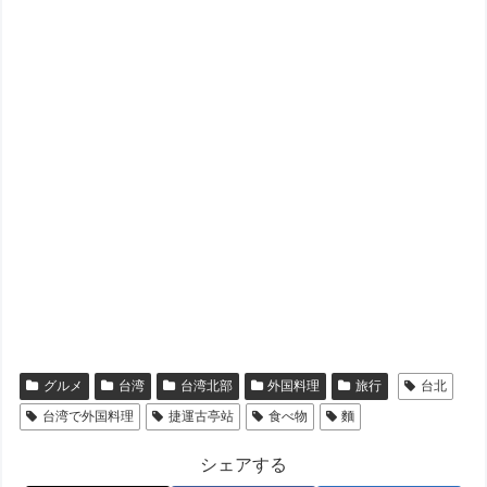
グルメ
台湾
台湾北部
外国料理
旅行
台北
台湾で外国料理
捷運古亭站
食べ物
麵
シェアする