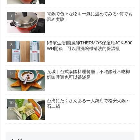
電鍋で色々な物を一気に温めてみる~何でも
温め実験!
[橫濱生活]膳魔師THERMOS保溫瓶JOK-500
WH開箱｜可以用洗碗機清洗的保溫瓶
瓦城｜台式泰國料理餐廳，不吃酸辣不吃椰
奶咖哩類也可以很滿足
台湾にたくさんある一人鍋店で格安火鍋 ~
石二鍋