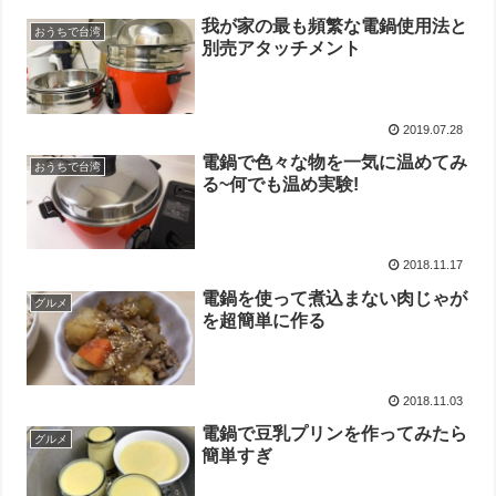
我が家の最も頻繁な電鍋使用法と
おうちで台湾
別売アタッチメント
2019.07.28
電鍋で色々な物を一気に温めてみ
おうちで台湾
る~何でも温め実験!
2018.11.17
電鍋を使って煮込まない肉じゃが
グルメ
を超簡単に作る
2018.11.03
電鍋で豆乳プリンを作ってみたら
グルメ
簡単すぎ