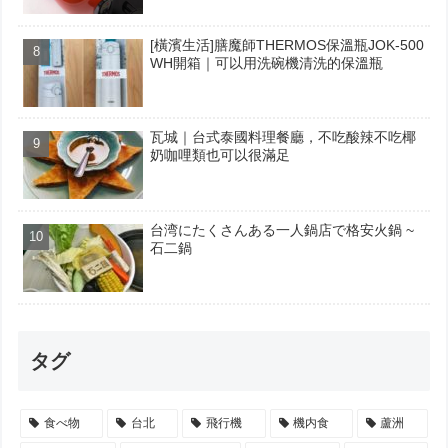
[橫濱生活]膳魔師THERMOS保溫瓶JOK-500
WH開箱｜可以用洗碗機清洗的保溫瓶
瓦城｜台式泰國料理餐廳，不吃酸辣不吃椰
奶咖哩類也可以很滿足
台湾にたくさんある一人鍋店で格安火鍋 ~
石二鍋
タグ
食べ物
台北
飛行機
機内食
蘆洲