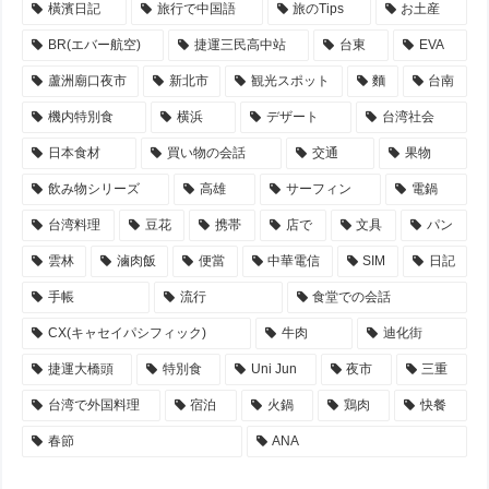
橫濱日記
旅行で中国語
旅のTips
お土産
BR(エバー航空)
捷運三民高中站
台東
EVA
蘆洲廟口夜市
新北市
観光スポット
麵
台南
機内特別食
横浜
デザート
台湾社会
日本食材
買い物の会話
交通
果物
飲み物シリーズ
高雄
サーフィン
電鍋
台湾料理
豆花
携帯
店で
文具
パン
雲林
滷肉飯
便當
中華電信
SIM
日記
手帳
流行
食堂での会話
CX(キャセイパシフィック)
牛肉
迪化街
捷運大橋頭
特別食
Uni Jun
夜市
三重
台湾で外国料理
宿泊
火鍋
鶏肉
快餐
春節
ANA