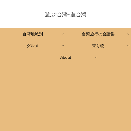
遊ぶ!台湾~遊台灣
台湾地域別
台湾旅行の会話集
グルメ
乗り物
About