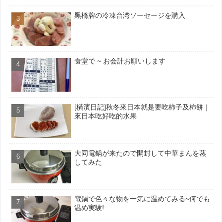
黑橋牌の冷凍台湾ソーセージを購入
食堂で ~ お会計お願いします
[橫濱日記]秋冬來日本就是要吃柿子及柿餅｜
來日本吃好吃的水果
大同電鍋が来たので開封して中華まんを蒸
してみた
電鍋で色々な物を一気に温めてみる~何でも
温め実験!