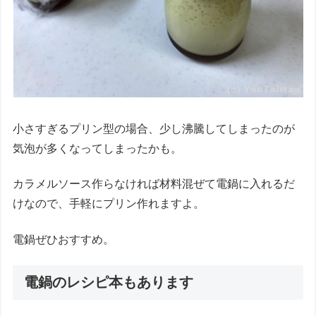
小さすぎるプリン型の場合、少し沸騰してしまったのが
気泡が多くなってしまったかも。
カラメルソース作らなければ材料混ぜて電鍋に入れるだ
けなので、手軽にプリン作れますよ。
電鍋ぜひおすすめ。
電鍋のレシピ本もあります