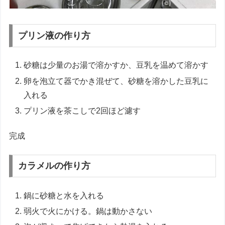
プリン液の作り方
砂糖は少量のお湯で溶かすか、豆乳を温めて溶かす
卵を泡立て器でかき混ぜて、砂糖を溶かした豆乳に
入れる
プリン液を茶こしで2回ほど濾す
完成
カラメルの作り方
鍋に砂糖と水を入れる
弱火で火にかける。鍋は動かさない