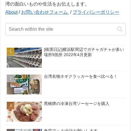
湾の面白いものや生活をお伝えします。
About
/
お問い合わせフォーム
/
プライバシーポリシー
[橫濱日記]横浜駅周辺でガチャガチャが多い
場所9箇所 2022年4月更新
台湾名物ネギクラッカーを食べ比べる！
黑橋牌の冷凍台湾ソーセージを購入
食堂で ~ お会計お願いします