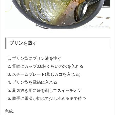
プリンを蒸す
プリン型にプリン液を注ぐ
電鍋にカップ0.8杯くらいの水を入れる
スチームプレート(蒸しカゴを入れる)
プリン型を電鍋に入れる
蒸気抜き用に箸を刺してスイッチオン
勝手に電源が切れて少し冷めるまで待つ
完成。