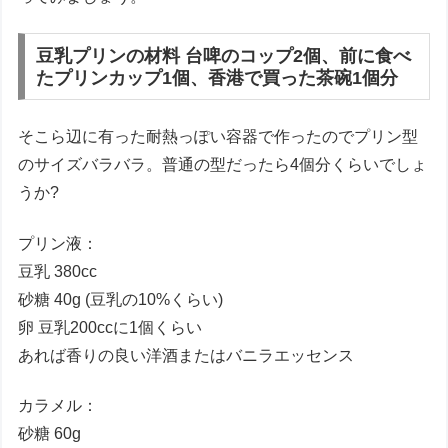
豆乳プリンの材料 台啤のコップ2個、前に食べ
たプリンカップ1個、香港で買った茶碗1個分
そこら辺に有った耐熱っぽい容器で作ったのでプリン型
のサイズバラバラ。普通の型だったら4個分くらいでしょ
うか?
プリン液：
豆乳 380cc
砂糖 40g (豆乳の10%くらい)
卵 豆乳200ccに1個くらい
あれば香りの良い洋酒またはバニラエッセンス
カラメル：
砂糖 60g