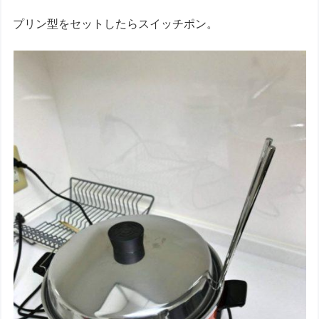
プリン型をセットしたらスイッチポン。