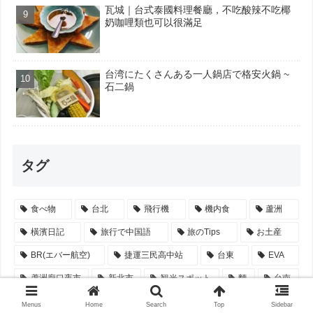
瓦城｜台式泰國料理餐廳，不吃酸辣不吃椰
奶咖哩類也可以很滿足
台湾にたくさんある一人鍋店で格安火鍋 ~
石二鍋
タグ
食べ物
台北
飛行機
機内食
蘆洲
橫濱日記
旅行で中国語
旅のTips
お土産
BR(エバー航空)
捷運三民高中站
台東
EVA
蘆洲廟口夜市
新北市
観光スポット
麵
台南
機内特別食
横浜
デザート
台湾社会
Menus
Home
Search
Top
Sidebar