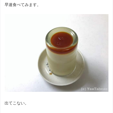
早速食べてみます。
出てこない。