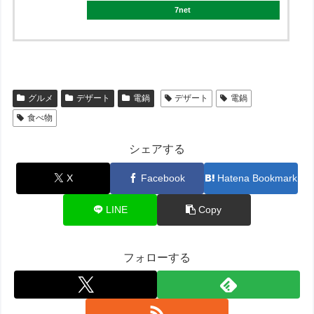
7net
グルメ
デザート
電鍋
デザート
電鍋
食べ物
シェアする
X
Facebook
Hatena Bookmark
LINE
Copy
フォローする