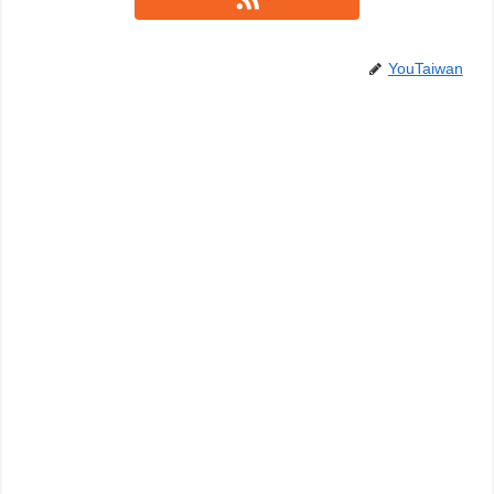
YouTaiwan