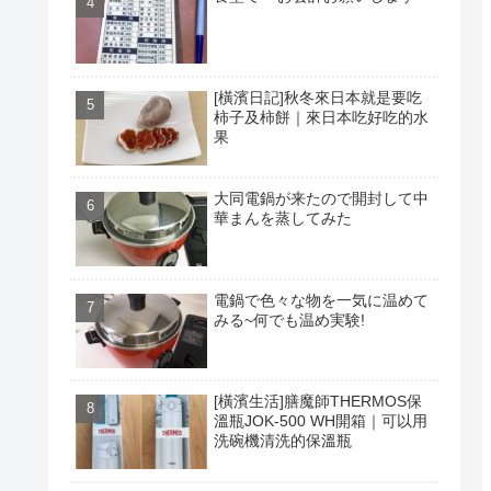
[橫濱日記]秋冬來日本就是要吃
柿子及柿餅｜來日本吃好吃的水
果
大同電鍋が来たので開封して中
華まんを蒸してみた
電鍋で色々な物を一気に温めて
みる~何でも温め実験!
[橫濱生活]膳魔師THERMOS保
溫瓶JOK-500 WH開箱｜可以用
洗碗機清洗的保溫瓶