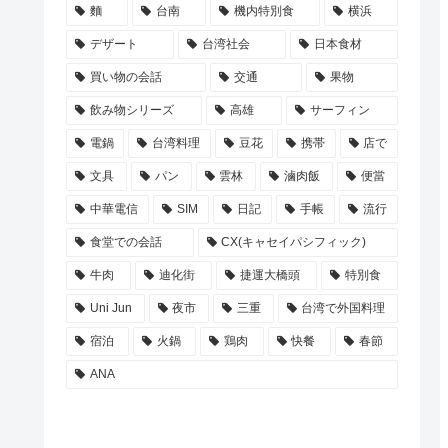
麵
台南
機内特別食
横浜
デザート
台湾社会
日本食材
買い物の会話
交通
果物
飲み物シリーズ
高雄
サーフィン
電鍋
台湾料理
豆花
携帯
店で
文具
パン
雲林
滷肉飯
便當
中華電信
SIM
日記
手帳
流行
食堂での会話
CX(キャセイパシフィック)
牛肉
迪化街
捷運大橋頭
特別食
Uni Jun
夜市
三重
台湾で外国料理
宿泊
火鍋
鶏肉
快餐
春節
ANA