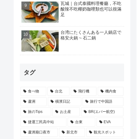
瓦城｜台式泰國料理餐廳，不吃
酸辣不吃椰奶咖哩類也可以很滿
足
台湾にたくさんある一人鍋店で
格安火鍋 ~ 石二鍋
タグ
食べ物
台北
飛行機
機内食
蘆洲
橫濱日記
旅行で中国語
旅のTips
お土産
BR(エバー航空)
捷運三民高中站
台東
EVA
蘆洲廟口夜市
新北市
観光スポット