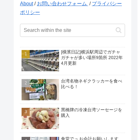
About
/
お問い合わせフォーム
/
プライバシー
ポリシー
[橫濱日記]横浜駅周辺でガチャ
ガチャが多い場所9箇所 2022年
4月更新
台湾名物ネギクラッカーを食べ
比べる！
黑橋牌の冷凍台湾ソーセージを
購入
食堂で ~ お会計お願いします