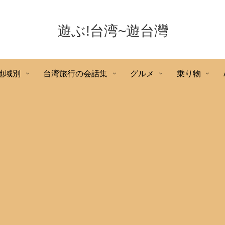
遊ぶ!台湾~遊台灣
地域別
台湾旅行の会話集
グルメ
乗り物