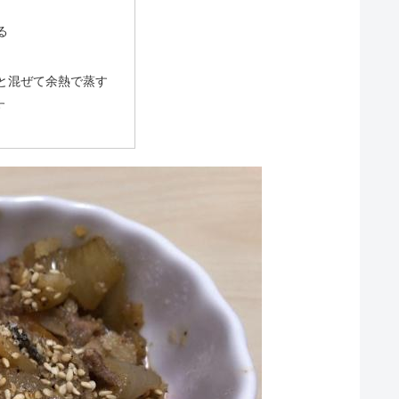
る
と混ぜて余熱で蒸す
す