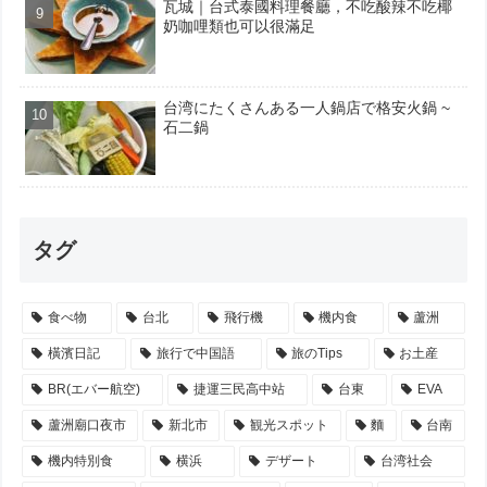
瓦城｜台式泰國料理餐廳，不吃酸辣不吃椰
奶咖哩類也可以很滿足
台湾にたくさんある一人鍋店で格安火鍋 ~
石二鍋
タグ
食べ物
台北
飛行機
機内食
蘆洲
橫濱日記
旅行で中国語
旅のTips
お土産
BR(エバー航空)
捷運三民高中站
台東
EVA
蘆洲廟口夜市
新北市
観光スポット
麵
台南
機内特別食
横浜
デザート
台湾社会