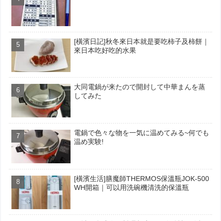
[橫濱日記]秋冬來日本就是要吃柿子及柿餅｜
來日本吃好吃的水果
大同電鍋が来たので開封して中華まんを蒸
してみた
電鍋で色々な物を一気に温めてみる~何でも
温め実験!
[橫濱生活]膳魔師THERMOS保溫瓶JOK-500
WH開箱｜可以用洗碗機清洗的保溫瓶