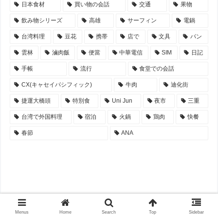
日本食材
買い物の会話
交通
果物
飲み物シリーズ
高雄
サーフィン
電鍋
台湾料理
豆花
携帯
店で
文具
パン
雲林
滷肉飯
便當
中華電信
SIM
日記
手帳
流行
食堂での会話
CX(キャセイパシフィック)
牛肉
迪化街
捷運大橋頭
特別食
Uni Jun
夜市
三重
台湾で外国料理
宿泊
火鍋
鶏肉
快餐
春節
ANA
Menus
Home
Search
Top
Sidebar