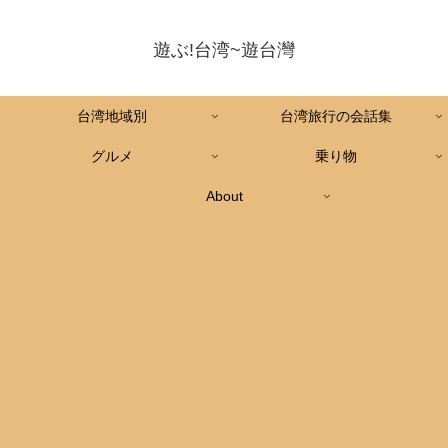
遊ぶ!台湾~遊台灣
台湾地域別
台湾旅行の会話集
グルメ
乗り物
About