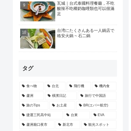
瓦城｜台式泰國料理餐廳，不吃
酸辣不吃椰奶咖哩類也可以很滿
足
台湾にたくさんある一人鍋店で
格安火鍋 ~ 石二鍋
タグ
食べ物
台北
飛行機
機内食
蘆洲
橫濱日記
旅行で中国語
旅のTips
お土産
BR(エバー航空)
捷運三民高中站
台東
EVA
蘆洲廟口夜市
新北市
観光スポット