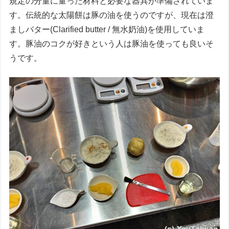
規定の分量に量った材料と必要な器具が準備されていま
す。伝統的な太陽餅は豚の油を使うのですが、現在は澄
ましバター(Clarified butter / 無水奶油)を使用していま
す。豚油のコクが好きという人は豚油を使っても良いそ
うです。