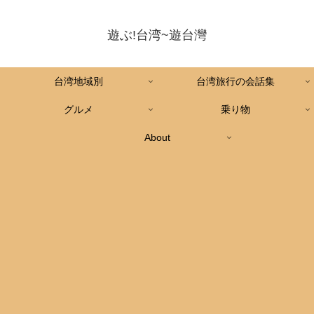
遊ぶ!台湾~遊台灣
台湾地域別
台湾旅行の会話集
グルメ
乗り物
About