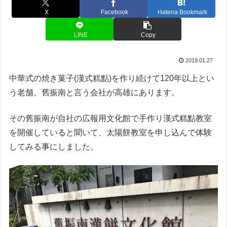
X
Facebook
Hatena Bookmark
LINE
Copy
2019.01.27
中華式の焼き菓子(漢式糕點)を作り続けて120年以上とい
う老舗、舊振南と言う会社が高雄にあります。
その舊振南が自社の広報用文化館で手作り漢式糕點教室
を開催していると聞いて、太陽餅教室を申し込んで体験
してみる事にしました。