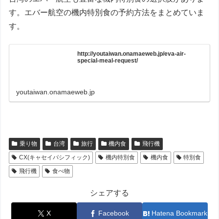
す。エバー航空の機内特別食の予約方法をまとめていま
す。
http://youtaiwan.onamaeweb.jp/eva-air-
special-meal-request/
youtaiwan.onamaeweb.jp
乗り物
台湾
旅行
機内食
飛行機
CX(キャセイパシフィック)
機内特別食
機内食
特別食
飛行機
食べ物
シェアする
X
Facebook
Hatena Bookmark