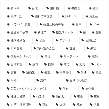
食べ物
台北
飛行機
機内食
蘆洲
橫濱日記
旅行で中国語
旅のTips
お土産
BR(エバー航空)
捷運三民高中站
台東
EVA
蘆洲廟口夜市
新北市
観光スポット
麵
台南
機内特別食
横浜
デザート
台湾社会
日本食材
買い物の会話
交通
果物
飲み物シリーズ
高雄
サーフィン
電鍋
台湾料理
豆花
携帯
店で
文具
パン
雲林
滷肉飯
便當
中華電信
SIM
日記
手帳
流行
食堂での会話
CX(キャセイパシフィック)
牛肉
迪化街
捷運大橋頭
特別食
Uni Jun
夜市
三重
台湾で外国料理
宿泊
火鍋
鶏肉
快餐