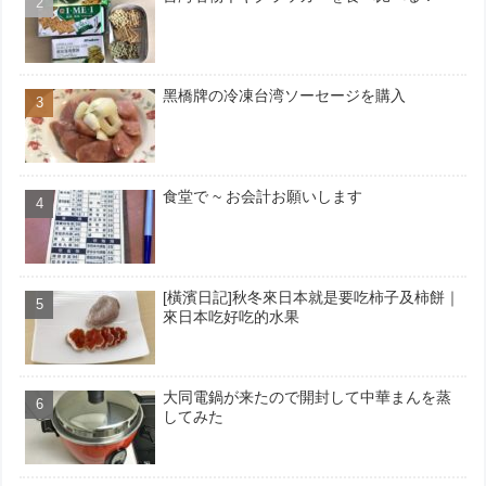
黑橋牌の冷凍台湾ソーセージを購入
食堂で ~ お会計お願いします
[橫濱日記]秋冬來日本就是要吃柿子及柿餅｜
來日本吃好吃的水果
大同電鍋が来たので開封して中華まんを蒸
してみた