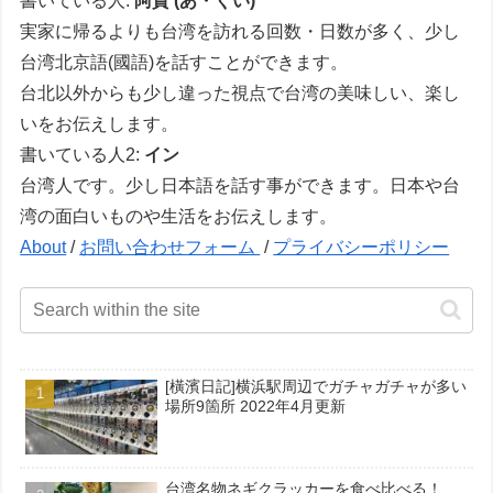
書いている人:
阿貴 (あ・ぐい)
実家に帰るよりも台湾を訪れる回数・日数が多く、少し
台湾北京語(國語)を話すことができます。
台北以外からも少し違った視点で台湾の美味しい、楽し
いをお伝えします。
書いている人2:
イン
台湾人です。少し日本語を話す事ができます。日本や台
湾の面白いものや生活をお伝えします。
About
/
お問い合わせフォーム
/
プライバシーポリシー
[橫濱日記]横浜駅周辺でガチャガチャが多い
場所9箇所 2022年4月更新
台湾名物ネギクラッカーを食べ比べる！