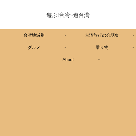
遊ぶ!台湾~遊台灣
台湾地域別
台湾旅行の会話集
グルメ
乗り物
About