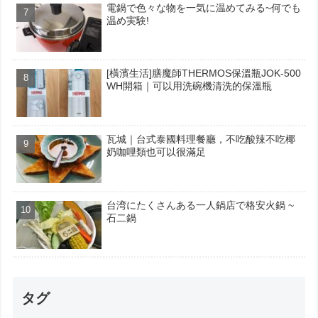
電鍋で色々な物を一気に温めてみる~何でも
温め実験!
[橫濱生活]膳魔師THERMOS保溫瓶JOK-500
WH開箱｜可以用洗碗機清洗的保溫瓶
瓦城｜台式泰國料理餐廳，不吃酸辣不吃椰
奶咖哩類也可以很滿足
台湾にたくさんある一人鍋店で格安火鍋 ~
石二鍋
タグ