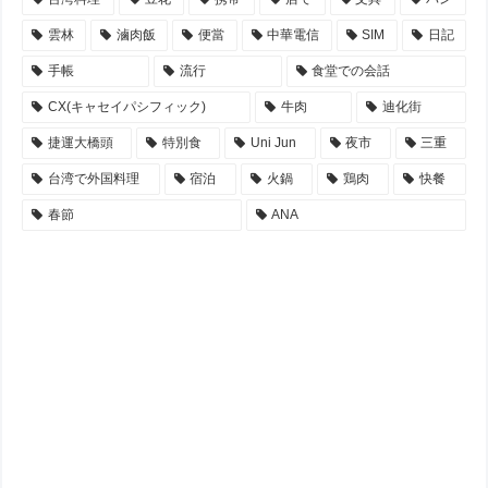
雲林
滷肉飯
便當
中華電信
SIM
日記
手帳
流行
食堂での会話
CX(キャセイパシフィック)
牛肉
迪化街
捷運大橋頭
特別食
Uni Jun
夜市
三重
台湾で外国料理
宿泊
火鍋
鶏肉
快餐
春節
ANA