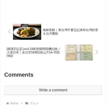
翰林茶館｜來台灣不要忘記來杯台灣好茶
＆台式餐點
[橫濱日記]Covid-19疫情期間搭機紀錄／
入境日本｜全日空NH852松山TSA-羽田
HND
Comments
Write a comment
Home
グルメ