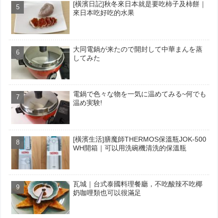
[橫濱日記]秋冬來日本就是要吃柿子及柿餅｜
來日本吃好吃的水果
大同電鍋が来たので開封して中華まんを蒸
してみた
電鍋で色々な物を一気に温めてみる~何でも
温め実験!
[橫濱生活]膳魔師THERMOS保溫瓶JOK-500
WH開箱｜可以用洗碗機清洗的保溫瓶
瓦城｜台式泰國料理餐廳，不吃酸辣不吃椰
奶咖哩類也可以很滿足