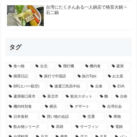
台湾にたくさんある一人鍋店で格安火鍋 ~
石二鍋
タグ
食べ物
台北
飛行機
機内食
蘆洲
橫濱日記
旅行で中国語
旅のTips
お土産
BR(エバー航空)
捷運三民高中站
台東
EVA
蘆洲廟口夜市
新北市
観光スポット
麵
台南
機内特別食
横浜
デザート
台湾社会
日本食材
買い物の会話
交通
果物
飲み物シリーズ
高雄
サーフィン
電鍋
台湾料理
豆花
携帯
店で
文具
パン