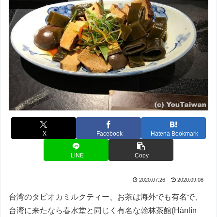
X
Facebook
Hatena Bookmark
LINE
Copy
2020.07.26
2020.09.08
台湾のタピオカミルクティー、お茶は海外でも有名で、
台湾に来たなら春水堂と同じく有名な翰林茶館(Hànlín