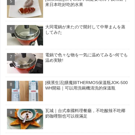
來日本吃好吃的水果
大同電鍋が来たので開封して中華まんを蒸
してみた
電鍋で色々な物を一気に温めてみる~何でも
温め実験!
[橫濱生活]膳魔師THERMOS保溫瓶JOK-500
WH開箱｜可以用洗碗機清洗的保溫瓶
瓦城｜台式泰國料理餐廳，不吃酸辣不吃椰
奶咖哩類也可以很滿足