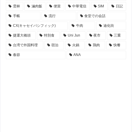
雲林
滷肉飯
便當
中華電信
SIM
日記
手帳
流行
食堂での会話
CX(キャセイパシフィック)
牛肉
迪化街
捷運大橋頭
特別食
Uni Jun
夜市
三重
台湾で外国料理
宿泊
火鍋
鶏肉
快餐
春節
ANA