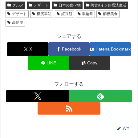
グルメ
デザート
日本の食べ物
阿貴&イン的橫濱生活
デザート
橫濱車站
紅豆餅
車輪餅
銅板美食
高島屋
シェアする
X
Facebook
Hatena Bookmark
LINE
Copy
フォローする
WY