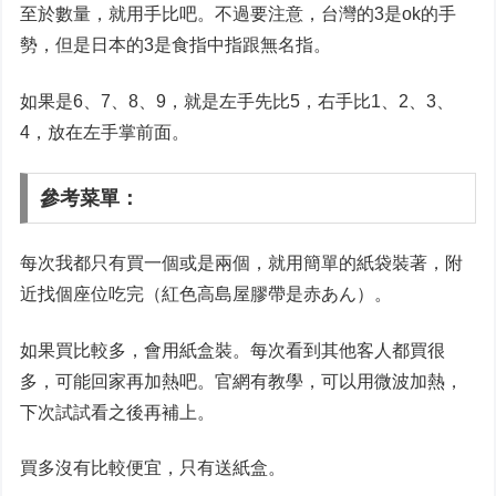
至於數量，就用手比吧。不過要注意，台灣的3是ok的手
勢，但是日本的3是食指中指跟無名指。
如果是6、7、8、9，就是左手先比5，右手比1、2、3、
4，放在左手掌前面。
參考菜單：
每次我都只有買一個或是兩個，就用簡單的紙袋裝著，附
近找個座位吃完（紅色高島屋膠帶是赤あん）。
如果買比較多，會用紙盒裝。每次看到其他客人都買很
多，可能回家再加熱吧。官網有教學，可以用微波加熱，
下次試試看之後再補上。
買多沒有比較便宜，只有送紙盒。