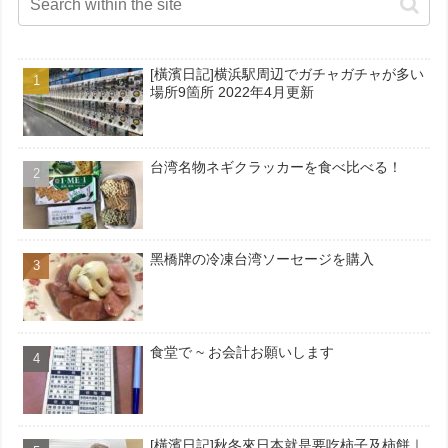
[橫濱日記]横浜駅周辺でガチャガチャが多い
場所9箇所 2022年4月更新
台湾名物ネギクラッカーを食べ比べる！
黑橋牌の冷凍台湾ソーセージを購入
食堂で ~ お会計お願いします
[橫濱日記]秋冬來日本就是要吃柿子及柿餅｜