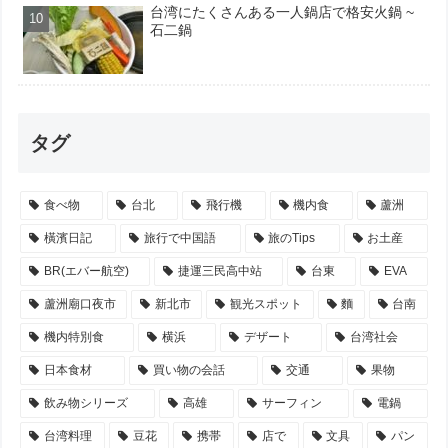
台湾にたくさんある一人鍋店で格安火鍋 ~
石二鍋
タグ
食べ物
台北
飛行機
機内食
蘆洲
橫濱日記
旅行で中国語
旅のTips
お土産
BR(エバー航空)
捷運三民高中站
台東
EVA
蘆洲廟口夜市
新北市
観光スポット
麵
台南
機内特別食
横浜
デザート
台湾社会
日本食材
買い物の会話
交通
果物
飲み物シリーズ
高雄
サーフィン
電鍋
台湾料理
豆花
携帯
店で
文具
パン