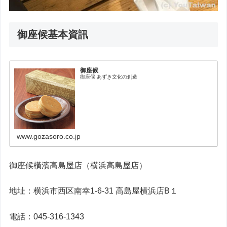
御座候基本資訊
御座候
御座候 あずき文化の創造
www.gozasoro.co.jp
御座候橫濱高島屋店（横浜高島屋店）
地址：横浜市西区南幸1-6-31 高島屋横浜店B１
電話：045-316-1343