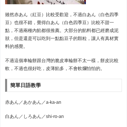
雖然赤あん（紅豆）比較受歡迎，不過白あん（白色四季
豆）也很不錯，覺得白あん（白色四季豆）比較不甜一
點，不過兩種內餡都很推薦。大部分的餡料都已經磨成泥
狀，但是還是可以吃到一點點豆子的顆粒，讓人有真材實
料的感覺。
不過這個車輪餅跟台灣的脆皮車輪餅不太一樣，餅皮比較
軟，不過也很好吃，皮薄餡多，不會軟爛怕怕的。
簡單日語教學
赤あん／あかあん／a-ka-an
白あん／しろあん／shi-ro-an