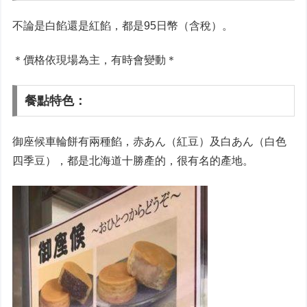
不論是白餡還是紅餡，都是95日幣（含稅）。
＊價格依現場為主，有時會變動＊
餐點特色：
御座候車輪餅有兩種餡，赤あん（紅豆）及白あん（白色
四季豆），都是北海道十勝產的，很有名的產地。