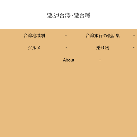
遊ぶ!台湾~遊台灣
台湾地域別
台湾旅行の会話集
グルメ
乗り物
About