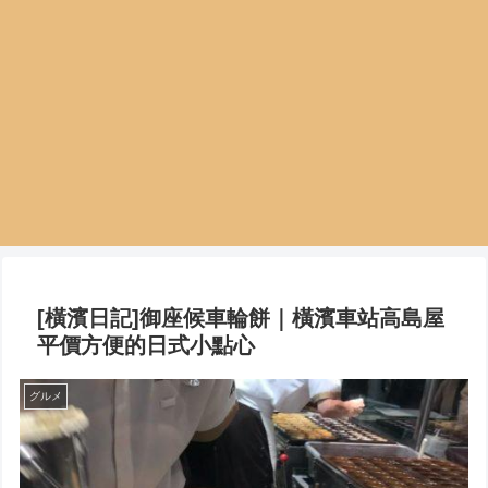
[橫濱日記]御座候車輪餅｜橫濱車站高島屋
平價方便的日式小點心
グルメ