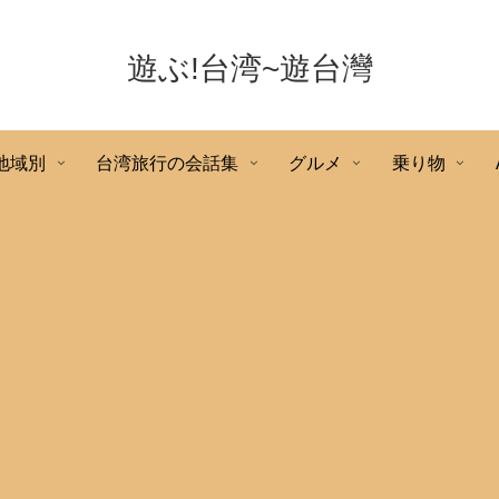
遊ぶ!台湾~遊台灣
地域別
台湾旅行の会話集
グルメ
乗り物