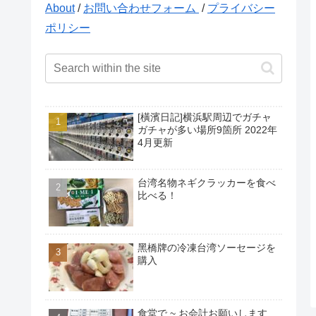
About
/
お問い合わせフォーム
/
プライバシー
ポリシー
[橫濱日記]横浜駅周辺でガチャ
ガチャが多い場所9箇所 2022年
4月更新
台湾名物ネギクラッカーを食べ
比べる！
黑橋牌の冷凍台湾ソーセージを
購入
食堂で ~ お会計お願いします