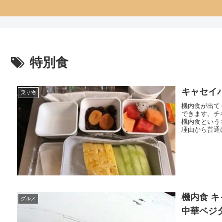
特別食
キャセイ
乗り物
機内食が出て
できます。チ
機内食という
理由から普通に
機内食 キ
グルメ
中華ベジ