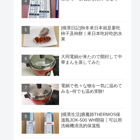
[橫濱日記]秋冬來日本就是要吃
柿子及柿餅｜來日本吃好吃的水
果
大同電鍋が来たので開封して中
華まんを蒸してみた
電鍋で色々な物を一気に温めて
みる~何でも温め実験!
[橫濱生活]膳魔師THERMOS保
溫瓶JOK-500 WH開箱｜可以用
洗碗機清洗的保溫瓶