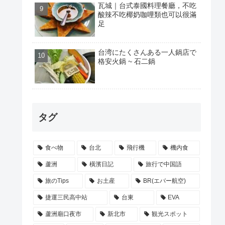
瓦城｜台式泰國料理餐廳，不吃
酸辣不吃椰奶咖哩類也可以很滿
足
台湾にたくさんある一人鍋店で
格安火鍋 ~ 石二鍋
タグ
食べ物
台北
飛行機
機内食
蘆洲
橫濱日記
旅行で中国語
旅のTips
お土産
BR(エバー航空)
捷運三民高中站
台東
EVA
蘆洲廟口夜市
新北市
観光スポット