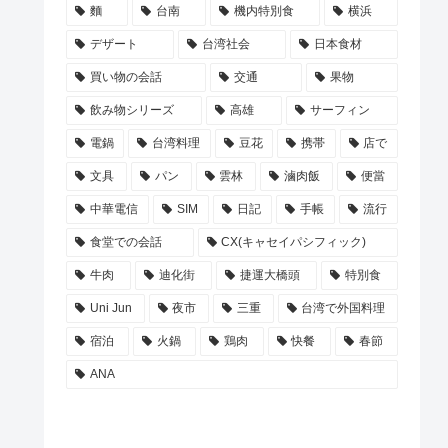
麵
台南
機内特別食
横浜
デザート
台湾社会
日本食材
買い物の会話
交通
果物
飲み物シリーズ
高雄
サーフィン
電鍋
台湾料理
豆花
携帯
店で
文具
パン
雲林
滷肉飯
便當
中華電信
SIM
日記
手帳
流行
食堂での会話
CX(キャセイパシフィック)
牛肉
迪化街
捷運大橋頭
特別食
Uni Jun
夜市
三重
台湾で外国料理
宿泊
火鍋
鶏肉
快餐
春節
ANA