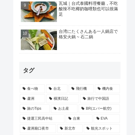
瓦城｜台式泰國料理餐廳，不吃
酸辣不吃椰奶咖哩類也可以很滿
足
台湾にたくさんある一人鍋店で
格安火鍋 ~ 石二鍋
タグ
食べ物
台北
飛行機
機内食
蘆洲
橫濱日記
旅行で中国語
旅のTips
お土産
BR(エバー航空)
捷運三民高中站
台東
EVA
蘆洲廟口夜市
新北市
観光スポット