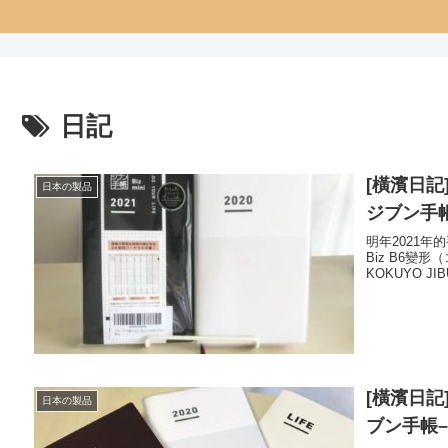
日記
[橫濱日記]
日本の製品
ジブン手
明年2021年的
Biz B6變形（
KOKUYO J
[橫濱日記
日本の製品
ブン手帳