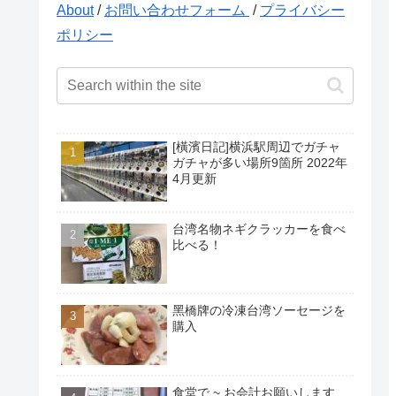
About
/
お問い合わせフォーム
/
プライバシー
ポリシー
[橫濱日記]横浜駅周辺でガチャ
ガチャが多い場所9箇所 2022年
4月更新
台湾名物ネギクラッカーを食べ
比べる！
黑橋牌の冷凍台湾ソーセージを
購入
食堂で ~ お会計お願いします