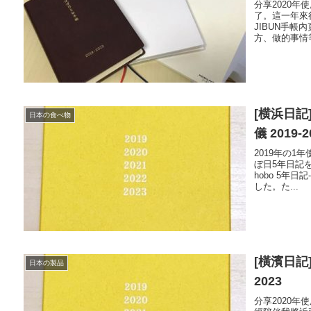
分享2020年
了。這一年來
JIBUN手帳
方、做的事情等
[横浜日
日本の食べ物
儀 2019-2
2019年の1
ぼ日5年日記
hobo 5年
した。た...
[橫濱日記]
日本の製品
2023
分享2020年