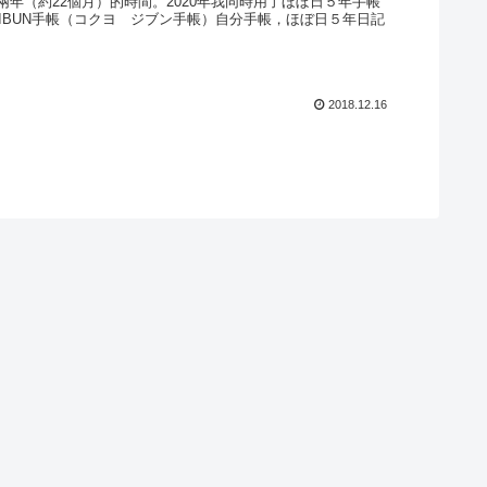
兩年（約22個月）的時間。2020年我同時用了ほぼ日５年手帳
 JIBUN手帳（コクヨ ジブン手帳）自分手帳，ほぼ日５年日記
2018.12.16