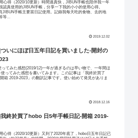
使用心得（2020/10更新）時間過真快，JIBUN手帳也陪伴我一年
很認真使用的JIBUN手帳，分享一下我的小小的使用心得。
內頁JIBUN手帳主要當日記使用。記錄我每天吃的食物、去的地
等...
2019.12.02
記]ついにほぼ日五年日記を買いました-開封の
023
年使ってみた感想(2019/12)一年が過ぎるのは早い物で、一年間ほ
を使ってみた感想を書いてみます。この記事は「我終於買了
日記-開箱 2019-2023」の翻訳記事です。使い始めて発見がありま
2018.12.16
我終於買了hobo 日5年手帳日記-開箱 2019-
使用心得（2020/10更新）又到了2020年底了，hobo日五年日記已