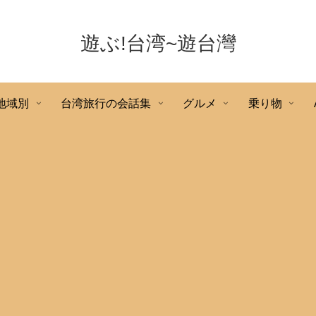
遊ぶ!台湾~遊台灣
地域別
台湾旅行の会話集
グルメ
乗り物