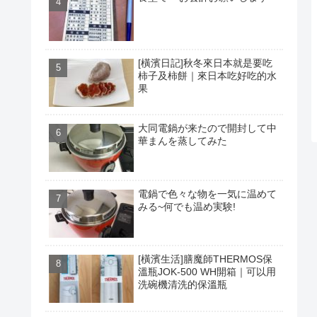
[橫濱日記]秋冬來日本就是要吃
柿子及柿餅｜來日本吃好吃的水
果
大同電鍋が来たので開封して中
華まんを蒸してみた
電鍋で色々な物を一気に温めて
みる~何でも温め実験!
[橫濱生活]膳魔師THERMOS保
溫瓶JOK-500 WH開箱｜可以用
洗碗機清洗的保溫瓶