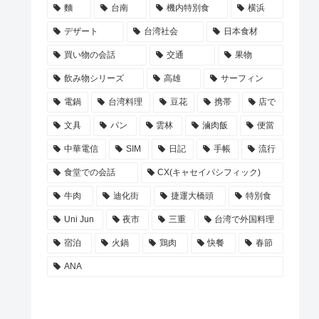
麵
台南
機内特別食
横浜
デザート
台湾社会
日本食材
買い物の会話
交通
果物
飲み物シリーズ
高雄
サーフィン
電鍋
台湾料理
豆花
携帯
店で
文具
パン
雲林
滷肉飯
便當
中華電信
SIM
日記
手帳
流行
食堂での会話
CX(キャセイパシフィック)
牛肉
迪化街
捷運大橋頭
特別食
Uni Jun
夜市
三重
台湾で外国料理
宿泊
火鍋
鶏肉
快餐
春節
ANA