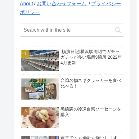
About
/
お問い合わせフォーム
/
プライバシー
ポリシー
[橫濱日記]横浜駅周辺でガチャ
ガチャが多い場所9箇所 2022年
4月更新
台湾名物ネギクラッカーを食べ
比べる！
黑橋牌の冷凍台湾ソーセージを
購入
食堂で ~ お会計お願いします