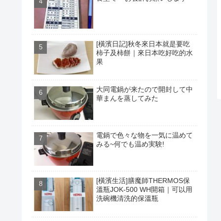
[橫濱日記]秋冬來日本就是要吃
柿子及柿餅｜來日本吃好吃的水
果
大同電鍋が来たので開封して中
華まんを蒸してみた
電鍋で色々な物を一気に温めて
みる~何でも温め実験!
[橫濱生活]膳魔師THERMOS保
溫瓶JOK-500 WH開箱｜可以用
洗碗機清洗的保溫瓶