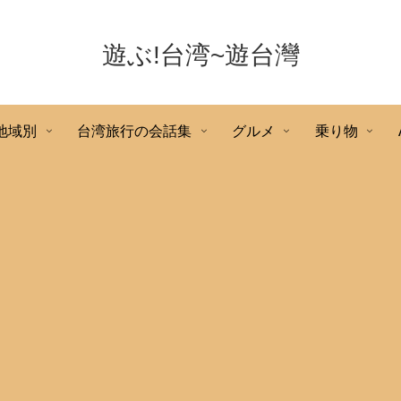
遊ぶ!台湾~遊台灣
地域別
台湾旅行の会話集
グルメ
乗り物