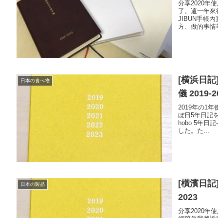
分享2020年
了。這一年來
JIBUN手帳
方、做的事情等
[横浜日
日本の食べ物
儀 2019-2
2019年の1
ぼ日5年日記
hobo 5年
した。た...
[橫濱日記]
日本の製品
2023
分享2020年