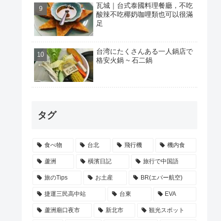
瓦城｜台式泰國料理餐廳，不吃
酸辣不吃椰奶咖哩類也可以很滿
足
台湾にたくさんある一人鍋店で
格安火鍋 ~ 石二鍋
タグ
食べ物
台北
飛行機
機内食
蘆洲
橫濱日記
旅行で中国語
旅のTips
お土産
BR(エバー航空)
捷運三民高中站
台東
EVA
蘆洲廟口夜市
新北市
観光スポット