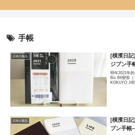
手帳
[橫濱日記]
日本の製品
ジブン手
明年2021年的
Biz B6變形（
KOKUYO J
[橫濱日記
日本の製品
ブン手帳