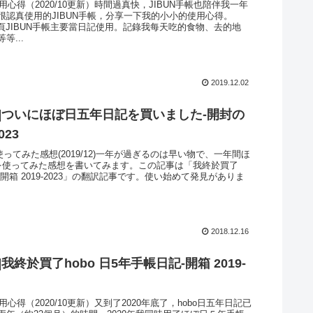
使用心得（2020/10更新）時間過真快，JIBUN手帳也陪伴我一年
很認真使用的JIBUN手帳，分享一下我的小小的使用心得。
內頁JIBUN手帳主要當日記使用。記錄我每天吃的食物、去的地
等...
2019.12.02
記]ついにほぼ日五年日記を買いました-開封の
023
年使ってみた感想(2019/12)一年が過ぎるのは早い物で、一年間ほ
を使ってみた感想を書いてみます。この記事は「我終於買了
日記-開箱 2019-2023」の翻訳記事です。使い始めて発見がありま
2018.12.16
我終於買了hobo 日5年手帳日記-開箱 2019-
使用心得（2020/10更新）又到了2020年底了，hobo日五年日記已