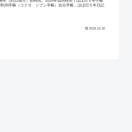
兩年（約22個月）的時間。2020年我同時用了ほぼ日５年手帳
 JIBUN手帳（コクヨ ジブン手帳）自分手帳，ほぼ日５年日記
2018.12.16