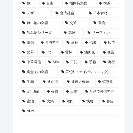
麵
台南
機内特別食
横浜
デザート
台湾社会
日本食材
買い物の会話
交通
果物
飲み物シリーズ
高雄
サーフィン
電鍋
台湾料理
豆花
携帯
店で
文具
パン
雲林
滷肉飯
便當
中華電信
SIM
日記
手帳
流行
食堂での会話
CX(キャセイパシフィック)
牛肉
迪化街
捷運大橋頭
特別食
Uni Jun
夜市
三重
台湾で外国料理
宿泊
火鍋
鶏肉
快餐
春節
ANA