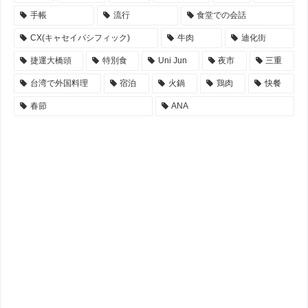
手帳
流行
食堂での会話
CX(キャセイパシフィック)
牛肉
迪化街
捷運大橋頭
特別食
Uni Jun
夜市
三重
台湾で外国料理
宿泊
火鍋
鶏肉
快餐
春節
ANA