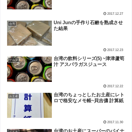
2017.12.27
Uni Junの手作り石鹸を熟成させ
台湾
た結果
2017.12.23
台湾の飲料シリーズ(5) ~津津蘆筍
グルメ
汁 アスパラガスジュース
2017.12.22
台湾のちょっとしたお土産にレト
お土産
ロで格安なメモ帳~貝吉儂 計算紙
2017.11.30
台湾のお土産にスーパーのパイナ