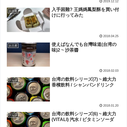
2019.12.12
入手困難? 王媽媽鳳梨酥を買い付
お土産
けに行ってみた
2018.04.25
使えばなんでも台灣味道(台湾の
お土産
味)2 ~ 沙茶醬
2018.02.03
台湾の飲料シリーズ(7) ~ 維大力
グルメ
香檳飲料 / シャンパンドリンク
2018.01.20
台湾の飲料シリーズ(6) ~ 維大力
グルメ
(VITALI) 汽水 / ビタミンソーダ