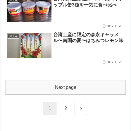
お土産
ップル缶3種を一気に食べ比べ
2017.11.26
台湾土産に限定の森永キャラメ
お土産
ル〜南国の夏〜はちみつレモン味
2017.11.23
Next page
Next
1
2