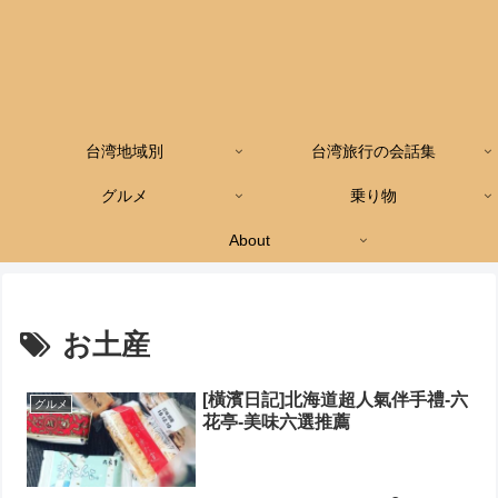
台湾地域別
台湾旅行の会話集
グルメ
乗り物
About
お土産
[橫濱日記]北海道超人氣伴手禮-六
グルメ
花亭-美味六選推薦