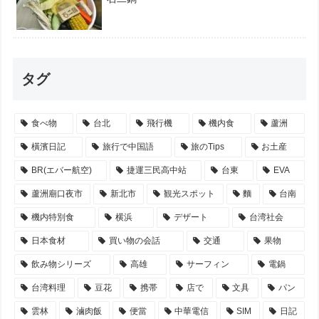
タグ
食べ物
台北
飛行機
機内食
蘆洲
橫濱日記
旅行で中国語
旅のTips
お土産
BR(エバー航空)
捷運三民高中站
台東
EVA
蘆洲廟口夜市
新北市
観光スポット
麵
台南
機内特別食
横浜
デザート
台湾社会
日本食材
買い物の会話
交通
果物
飲み物シリーズ
高雄
サーフィン
電鍋
台湾料理
豆花
携帯
店で
文具
パン
雲林
滷肉飯
便當
中華電信
SIM
日記