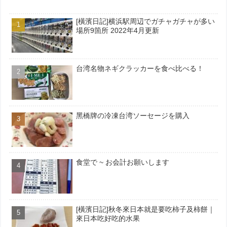
[橫濱日記]横浜駅周辺でガチャガチャが多い
場所9箇所 2022年4月更新
台湾名物ネギクラッカーを食べ比べる！
黑橋牌の冷凍台湾ソーセージを購入
食堂で ~ お会計お願いします
[橫濱日記]秋冬來日本就是要吃柿子及柿餅｜
來日本吃好吃的水果