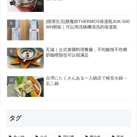
[橫濱生活]膳魔師THERMOS保溫瓶JOK-500
WH開箱｜可以用洗碗機清洗的保溫瓶
瓦城｜台式泰國料理餐廳，不吃酸辣不吃椰
奶咖哩類也可以很滿足
台湾にたくさんある一人鍋店で格安火鍋 ~
石二鍋
タグ
食べ物
台北
飛行機
機内食
蘆洲