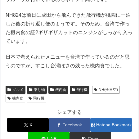
NH824は前日に成田から飛んできた飛行機が桃園に一泊
した後の折り返し便のようです。そのため、台湾で作っ
た機内食の証?ギザギザカットのニンジンがしっかり入っ
ています。
日本で考えられたメニューを台湾で作っているのだと思
うのですが、すこし台湾ぽさの残った機内食でした。
グルメ
乗り物
機内食
飛行機
NH(全日空)
機内食
飛行機
シェアする
X
Facebook
Hatena Bookmark
LINE
Copy