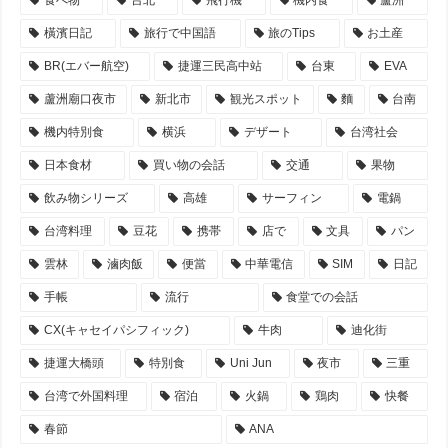
橫濱日記
旅行で中国語
旅のTips
お土産
BR(エバー航空)
捷運三民高中站
台東
EVA
蘆洲廟口夜市
新北市
観光スポット
麵
台南
機内特別食
横浜
デザート
台湾社会
日本食材
買い物の会話
交通
果物
飲み物シリーズ
高雄
サーフィン
電鍋
台湾料理
豆花
携帯
店で
文具
パン
雲林
滷肉飯
便當
中華電信
SIM
日記
手帳
流行
食堂での会話
CX(キャセイパシフィック)
牛肉
迪化街
捷運大橋頭
特別食
Uni Jun
夜市
三重
台湾で外国料理
宿泊
火鍋
鶏肉
快餐
春節
ANA