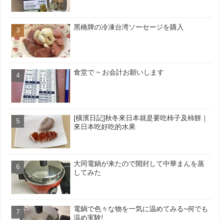
黑橋牌の冷凍台湾ソーセージを購入
食堂で ~ お会計お願いします
[橫濱日記]秋冬來日本就是要吃柿子及柿餅｜
來日本吃好吃的水果
大同電鍋が来たので開封して中華まんを蒸
してみた
電鍋で色々な物を一気に温めてみる~何でも
温め実験!