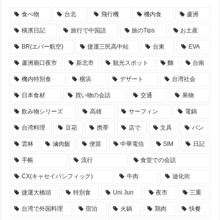
食べ物
台北
飛行機
機内食
蘆洲
橫濱日記
旅行で中国語
旅のTips
お土産
BR(エバー航空)
捷運三民高中站
台東
EVA
蘆洲廟口夜市
新北市
観光スポット
麵
台南
機内特別食
横浜
デザート
台湾社会
日本食材
買い物の会話
交通
果物
飲み物シリーズ
高雄
サーフィン
電鍋
台湾料理
豆花
携帯
店で
文具
パン
雲林
滷肉飯
便當
中華電信
SIM
日記
手帳
流行
食堂での会話
CX(キャセイパシフィック)
牛肉
迪化街
捷運大橋頭
特別食
Uni Jun
夜市
三重
台湾で外国料理
宿泊
火鍋
鶏肉
快餐