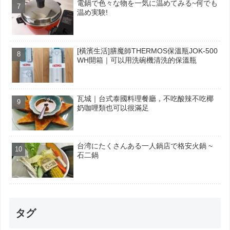
電鍋で色々な物を一気に温めてみる~何でも
温め実験!
[橫濱生活]膳魔師THERMOS保溫瓶JOK-500
WH開箱｜可以用洗碗機清洗的保溫瓶
瓦城｜台式泰國料理餐廳，不吃酸辣不吃椰
奶咖哩類也可以很滿足
台湾にたくさんある一人鍋店で格安火鍋 ~
石二鍋
タグ