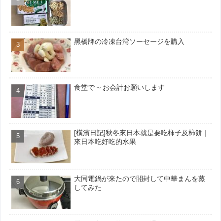
黑橋牌の冷凍台湾ソーセージを購入
食堂で ~ お会計お願いします
[橫濱日記]秋冬來日本就是要吃柿子及柿餅｜
來日本吃好吃的水果
大同電鍋が来たので開封して中華まんを蒸
してみた