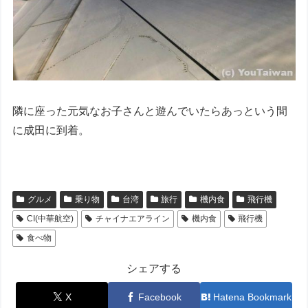
隣に座った元気なお子さんと遊んでいたらあっという間
に成田に到着。
グルメ
乗り物
台湾
旅行
機内食
飛行機
CI(中華航空)
チャイナエアライン
機内食
飛行機
食べ物
シェアする
X
Facebook
Hatena Bookmark