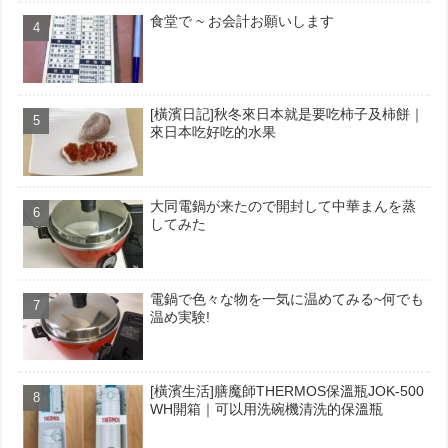
食堂で ~ お会計お願いします
[橫濱日記]秋冬來日本就是要吃柿子及柿餅｜
來日本吃好吃的水果
大同電鍋が来たので開封して中華まんを蒸
してみた
電鍋で色々な物を一気に温めてみる~何でも
温め実験!
[橫濱生活]膳魔師THERMOS保溫瓶JOK-500
WH開箱｜可以用洗碗機清洗的保溫瓶