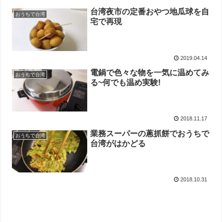
台湾夜市の定番おやつ地瓜球を自
おうちで台湾
宅で再現
2019.04.14
電鍋で色々な物を一気に温めてみ
おうちで台湾
る~何でも温め実験!
2018.11.17
業務スーパーの蔥抓餅でおうちで
おうちで台湾
台湾がはかどる
2018.10.31