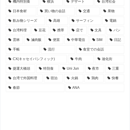
機内特別食
横浜
デザート
台湾社会
日本食材
買い物の会話
交通
果物
飲み物シリーズ
高雄
サーフィン
電鍋
台湾料理
豆花
携帯
店で
文具
パン
雲林
滷肉飯
便當
中華電信
SIM
日記
手帳
流行
食堂での会話
CX(キャセイパシフィック)
牛肉
迪化街
捷運大橋頭
特別食
Uni Jun
夜市
三重
台湾で外国料理
宿泊
火鍋
鶏肉
快餐
春節
ANA