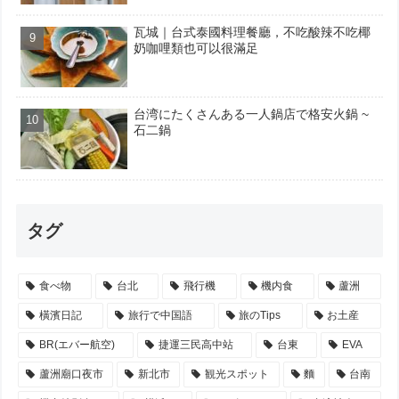
瓦城｜台式泰國料理餐廳，不吃酸辣不吃椰
奶咖哩類也可以很滿足
台湾にたくさんある一人鍋店で格安火鍋 ~
石二鍋
タグ
食べ物
台北
飛行機
機内食
蘆洲
橫濱日記
旅行で中国語
旅のTips
お土産
BR(エバー航空)
捷運三民高中站
台東
EVA
蘆洲廟口夜市
新北市
観光スポット
麵
台南