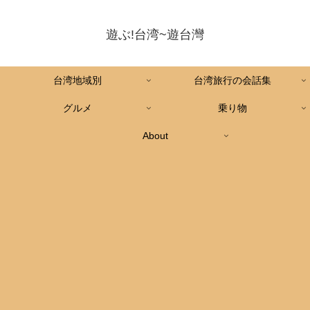
遊ぶ!台湾~遊台灣
台湾地域別
台湾旅行の会話集
グルメ
乗り物
About