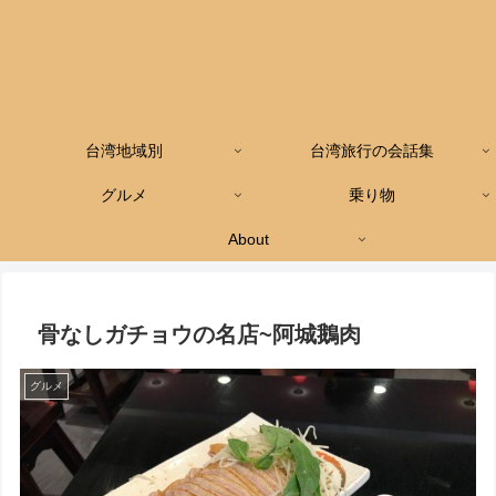
台湾地域別
台湾旅行の会話集
グルメ
乗り物
About
骨なしガチョウの名店~阿城鵝肉
グルメ