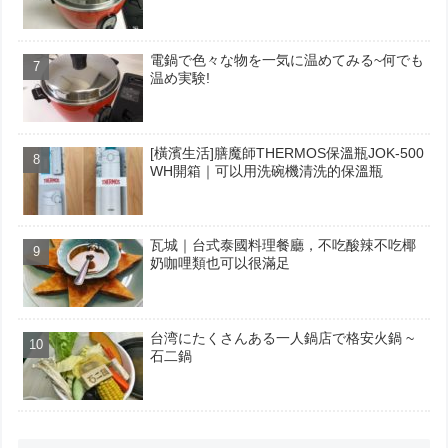
電鍋で色々な物を一気に温めてみる~何でも
温め実験!
[橫濱生活]膳魔師THERMOS保溫瓶JOK-500
WH開箱｜可以用洗碗機清洗的保溫瓶
瓦城｜台式泰國料理餐廳，不吃酸辣不吃椰
奶咖哩類也可以很滿足
台湾にたくさんある一人鍋店で格安火鍋 ~
石二鍋