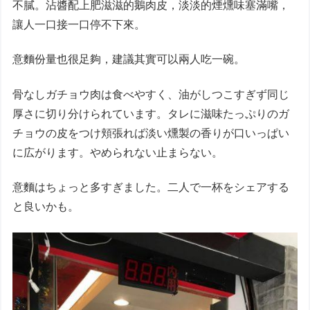
不膩。沾醬配上肥滋滋的鵝肉皮，淡淡的煙燻味塞滿嘴，
讓人一口接一口停不下來。
意麵份量也很足夠，建議其實可以兩人吃一碗。
骨なしガチョウ肉は食べやすく、油がしつこすぎず同じ
厚さに切り分けられています。タレに滋味たっぷりのガ
チョウの皮をつけ頬張れば淡い燻製の香りが口いっぱい
に広がります。やめられない止まらない。
意麵はちょっと多すぎました。二人で一杯をシェアする
と良いかも。