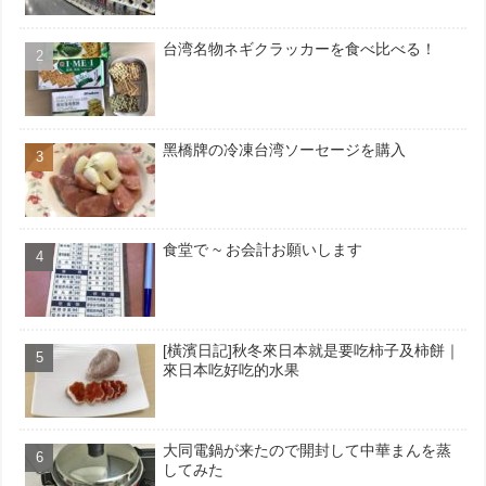
台湾名物ネギクラッカーを食べ比べる！
黑橋牌の冷凍台湾ソーセージを購入
食堂で ~ お会計お願いします
[橫濱日記]秋冬來日本就是要吃柿子及柿餅｜
來日本吃好吃的水果
大同電鍋が来たので開封して中華まんを蒸
してみた