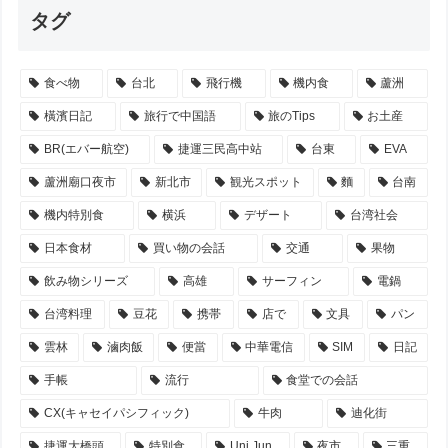
タグ
食べ物
台北
飛行機
機内食
蘆洲
橫濱日記
旅行で中国語
旅のTips
お土産
BR(エバー航空)
捷運三民高中站
台東
EVA
蘆洲廟口夜市
新北市
観光スポット
麵
台南
機内特別食
横浜
デザート
台湾社会
日本食材
買い物の会話
交通
果物
飲み物シリーズ
高雄
サーフィン
電鍋
台湾料理
豆花
携帯
店で
文具
パン
雲林
滷肉飯
便當
中華電信
SIM
日記
手帳
流行
食堂での会話
CX(キャセイパシフィック)
牛肉
迪化街
捷運大橋頭
特別食
Uni Jun
夜市
三重