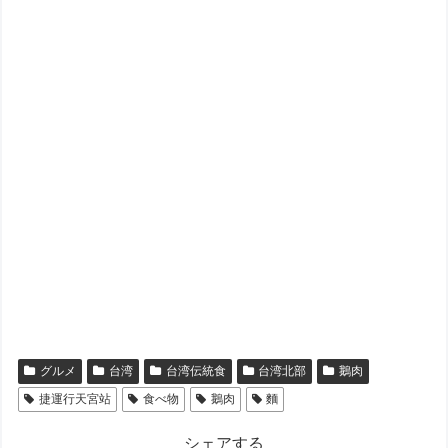
グルメ
台湾
台湾伝統食
台湾北部
鵝肉
捷運行天宮站
食べ物
鵝肉
麵
シェアする