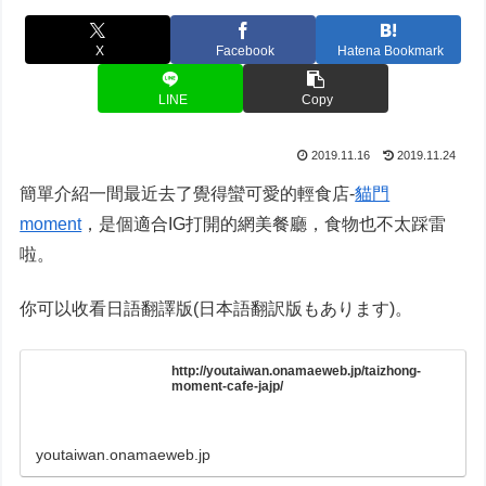
X
Facebook
Hatena Bookmark
LINE
Copy
2019.11.16
2019.11.24
簡單介紹一間最近去了覺得蠻可愛的輕食店-
貓門
moment
，是個適合IG打開的網美餐廳，食物也不太踩雷
啦。
你可以收看日語翻譯版(日本語翻訳版もあります)。
http://youtaiwan.onamaeweb.jp/taizhong-
moment-cafe-jajp/
youtaiwan.onamaeweb.jp