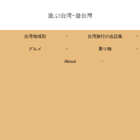
遊ぶ!台湾~遊台灣
台湾地域別
台湾旅行の会話集
グルメ
乗り物
About