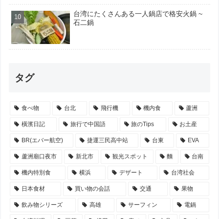
台湾にたくさんある一人鍋店で格安火鍋 ~
石二鍋
タグ
食べ物
台北
飛行機
機内食
蘆洲
橫濱日記
旅行で中国語
旅のTips
お土産
BR(エバー航空)
捷運三民高中站
台東
EVA
蘆洲廟口夜市
新北市
観光スポット
麵
台南
機内特別食
横浜
デザート
台湾社会
日本食材
買い物の会話
交通
果物
飲み物シリーズ
高雄
サーフィン
電鍋