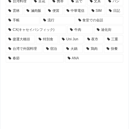
台湾料理
豆花
携帯
店で
文具
パン
雲林
滷肉飯
便當
中華電信
SIM
日記
手帳
流行
食堂での会話
CX(キャセイパシフィック)
牛肉
迪化街
捷運大橋頭
特別食
Uni Jun
夜市
三重
台湾で外国料理
宿泊
火鍋
鶏肉
快餐
春節
ANA