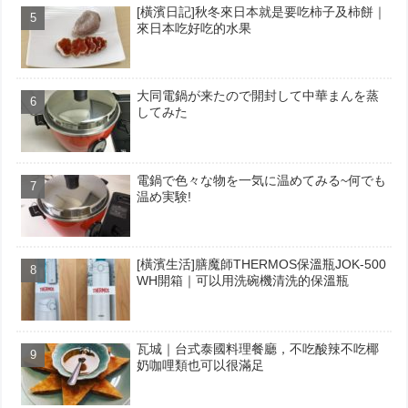
[橫濱日記]秋冬來日本就是要吃柿子及柿餅｜
來日本吃好吃的水果
大同電鍋が来たので開封して中華まんを蒸
してみた
電鍋で色々な物を一気に温めてみる~何でも
温め実験!
[橫濱生活]膳魔師THERMOS保溫瓶JOK-500
WH開箱｜可以用洗碗機清洗的保溫瓶
瓦城｜台式泰國料理餐廳，不吃酸辣不吃椰
奶咖哩類也可以很滿足