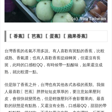
〖香蕉〗〖芭蕉〗〖蛋蕉〗〖蘋果香蕉〗
台灣香蕉的名氣不用多說。有人喜歡有斑點的香蕉，比較
成熟、香氣濃；也有人喜歡香蕉從綠轉黃，但還沒有長
斑，此時的口感較QQ，有時候帶一點酸味，如果還沒成
熟，就比較澀一點。
但是除了香蕉之外，台灣也有其他各式各樣的蕉類。我個
人最喜歡〖芭蕉〗胖胖短短皮厚厚的，要注意如果壓到
皮，會很快就變黑色，但是輕微壓到不會影響果肉。最喜
歡的狀態是有點熟，又還沒有全熟，口感最QQ，甜甜的帶