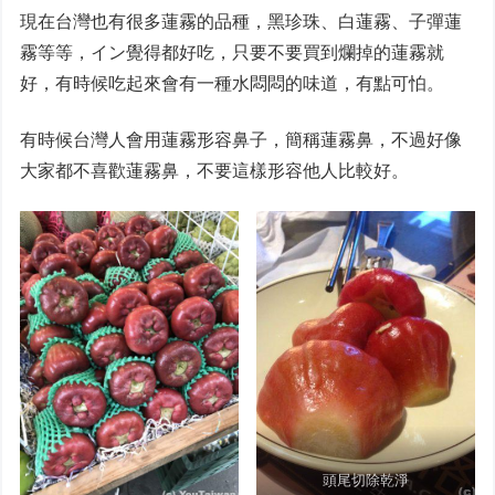
現在台灣也有很多蓮霧的品種，黑珍珠、白蓮霧、子彈蓮
霧等等，イン覺得都好吃，只要不要買到爛掉的蓮霧就
好，有時候吃起來會有一種水悶悶的味道，有點可怕。
有時候台灣人會用蓮霧形容鼻子，簡稱蓮霧鼻，不過好像
大家都不喜歡蓮霧鼻，不要這樣形容他人比較好。
頭尾切除乾淨