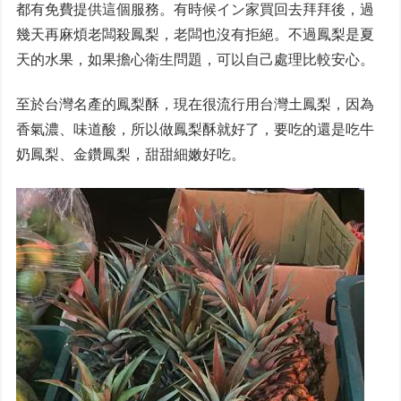
都有免費提供這個服務。有時候イン家買回去拜拜後，過
幾天再麻煩老闆殺鳳梨，老闆也沒有拒絕。不過鳳梨是夏
天的水果，如果擔心衛生問題，可以自己處理比較安心。
至於台灣名產的鳳梨酥，現在很流行用台灣土鳳梨，因為
香氣濃、味道酸，所以做鳳梨酥就好了，要吃的還是吃牛
奶鳳梨、金鑽鳳梨，甜甜細嫩好吃。