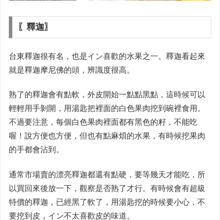
〖釋迦〗
台東釋迦很有名，也是イン喜歡的水果之一。釋迦看起來
就是釋迦摩尼佛的頭，辨識度很高。
熟了的釋迦會有點軟，外皮開始一點點黑點，這時候可以
輕輕用手剝開，用湯匙把裡面的白色果肉挖到碗裡食用。
不過要注意，每個白色果肉裡面都有黑色的籽，不能吃
喔！說方便也方便，但也有點麻煩的水果，有時候挖果肉
的手都會沾到。
通常市場賣的漂亮釋迦都還有點硬，要等幾天才能吃，所
以買回來後放一下，觀察是否熟了才行。有時候會有超級
特價的釋迦，已經黑了軟了，用湯匙挖的時候要小心，不
要挖到皮，イン不太喜歡皮的味道。