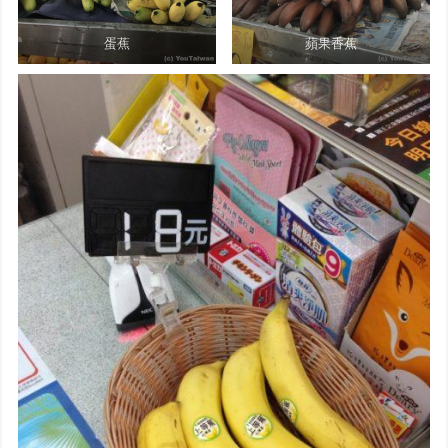
蛋蕉
蘋果香蕉