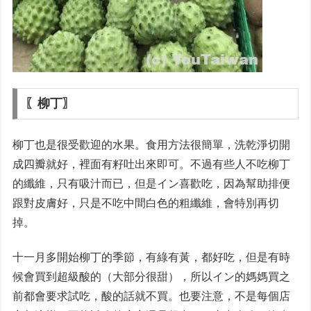
〖柳丁〗
柳丁也是很受歡迎的水果。食用方法很簡單，洗乾淨切開
成四瓣就好，裡面有籽吐出來即可。不過有些人不吃柳丁
的纖維，只有吸汁而已，但是イン喜歡吃，因為幫助排便
跟對皮膚好，只是不吃中間白色的粗纖維，會特別再切
掉。
十一月多開始柳丁的季節，有綠有黃，都好吃，但是有時
候會買到超級酸的（大部分很甜），所以イン的媽媽買之
前都會要求試吃，酸的話就不買。也要注意，不是每個店