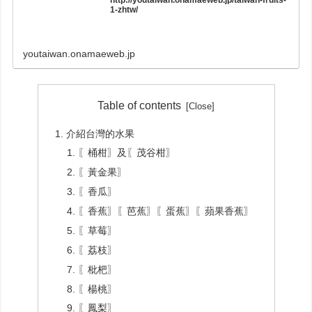
http://youtaiwan.onamaeweb.jp/taiwan-fruits-
1-zhtw/
youtaiwan.onamaeweb.jp
Table of contents
介紹台灣的水果
〖桶柑〗及〖茂谷柑〗
〖黃金果〗
〖香瓜〗
〖香蕉〗〖芭蕉〗〖蛋蕉〗〖蘋果香蕉〗
〖草莓〗
〖荔枝〗
〖枇杷〗
〖楊桃〗
〖鳳梨〗