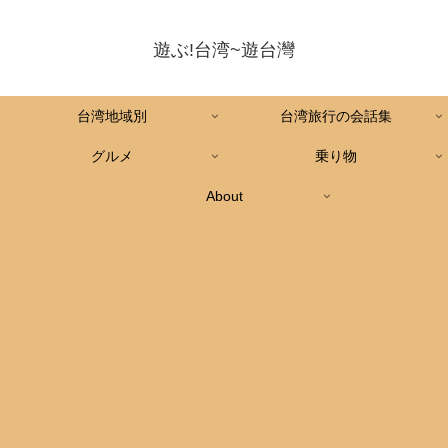
遊ぶ!台湾~遊台灣
台湾地域別
台湾旅行の会話集
グルメ
乗り物
About