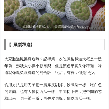
這個標價只有寫59元，要確認是否是一斤59元
〖鳳梨釋迦〗
大家聽過鳳梨釋迦嗎？記得第一次吃鳳梨釋迦大概是十幾
年前，形狀大小像小顆鳳梨，但是顏色果實又像釋迦，味
道就像鳳梨跟釋迦的混合版，很甜，有籽，但是很少。
食用方法是用刀子把一層厚皮削掉，殺鳳梨一樣，吃白色
的果肉。也有人像切西瓜一樣，中間切下去，把中間的芯
取出來，切一瓣一瓣，再去皮切塊，像吃西瓜一樣。