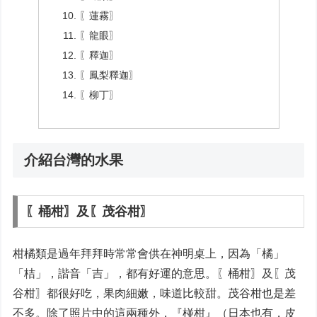
〖蓮霧〗
〖龍眼〗
〖釋迦〗
〖鳳梨釋迦〗
〖柳丁〗
介紹台灣的水果
〖桶柑〗及〖茂谷柑〗
柑橘類是過年拜拜時常常會供在神明桌上，因為「橘」
「桔」，諧音「吉」，都有好運的意思。〖桶柑〗及〖茂
谷柑〗都很好吃，果肉細嫩，味道比較甜。茂谷柑也是差
不多。除了照片中的這兩種外，『椪柑』（日本也有，皮