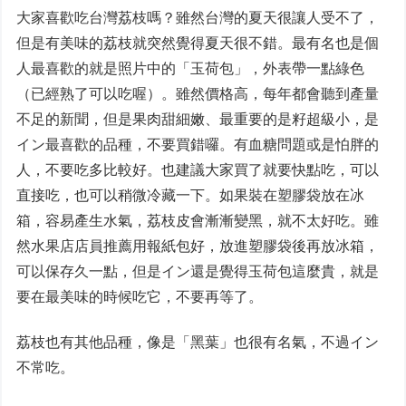
大家喜歡吃台灣荔枝嗎？雖然台灣的夏天很讓人受不了，
但是有美味的荔枝就突然覺得夏天很不錯。最有名也是個
人最喜歡的就是照片中的「玉荷包」，外表帶一點綠色
（已經熟了可以吃喔）。雖然價格高，每年都會聽到產量
不足的新聞，但是果肉甜細嫩、最重要的是籽超級小，是
イン最喜歡的品種，不要買錯囉。有血糖問題或是怕胖的
人，不要吃多比較好。也建議大家買了就要快點吃，可以
直接吃，也可以稍微冷藏一下。如果裝在塑膠袋放在冰
箱，容易產生水氣，荔枝皮會漸漸變黑，就不太好吃。雖
然水果店店員推薦用報紙包好，放進塑膠袋後再放冰箱，
可以保存久一點，但是イン還是覺得玉荷包這麼貴，就是
要在最美味的時候吃它，不要再等了。
荔枝也有其他品種，像是「黑葉」也很有名氣，不過イン
不常吃。