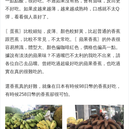
一點點酸，很好吃。不過如果沒有熟，會有澀味，反而更
不好吃。如果皮越來越薄，越來越成熟時，口感就不太Q
彈，看看個人喜好了。
〖蛋蕉〗比較細短，皮薄、顏色較鮮黃，比起普通的香蕉
跟芭蕉，比較不常見，不太常吃。〖蘋果香蕉〗的外表很
容易辨識，體型大、顏色偏咖啡紅色，價格也偏高一點。
據說有淡淡的蘋果味？不過嘴巴不太利的我吃不出來，請
各位自己去品嚐。曾經吃過超級好吃的蘋果香蕉，也吃過
實在真的很難吃的。
選香蕉真的好難，就像在日本有時候98日幣的香蕉好吃，
有時候258日幣的香蕉卻很可怕。