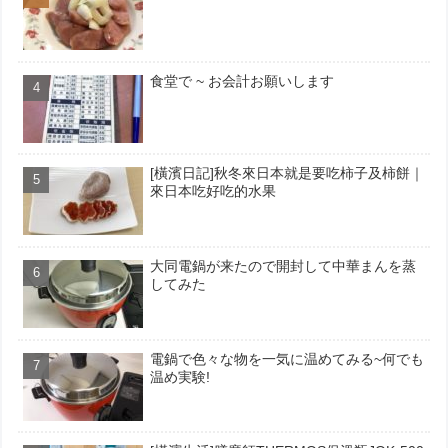
食堂で ~ お会計お願いします
[橫濱日記]秋冬來日本就是要吃柿子及柿餅｜
來日本吃好吃的水果
大同電鍋が来たので開封して中華まんを蒸
してみた
電鍋で色々な物を一気に温めてみる~何でも
温め実験!