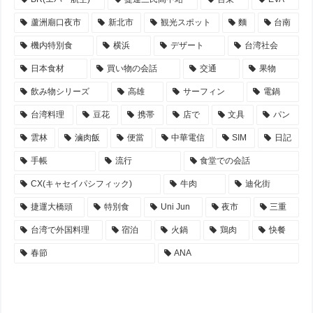
蘆洲廟口夜市
新北市
観光スポット
麵
台南
機内特別食
横浜
デザート
台湾社会
日本食材
買い物の会話
交通
果物
飲み物シリーズ
高雄
サーフィン
電鍋
台湾料理
豆花
携帯
店で
文具
パン
雲林
滷肉飯
便當
中華電信
SIM
日記
手帳
流行
食堂での会話
CX(キャセイパシフィック)
牛肉
迪化街
捷運大橋頭
特別食
Uni Jun
夜市
三重
台湾で外国料理
宿泊
火鍋
鶏肉
快餐
春節
ANA