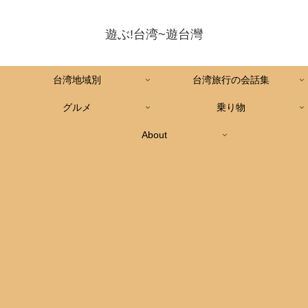
遊ぶ!台湾~遊台灣
台湾地域別
台湾旅行の会話集
グルメ
乗り物
About