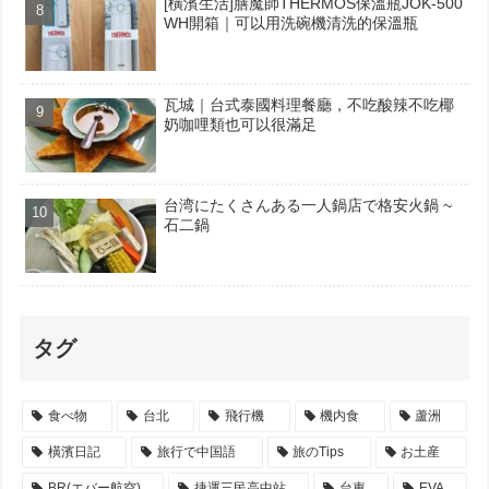
[橫濱生活]膳魔師THERMOS保溫瓶JOK-500
WH開箱｜可以用洗碗機清洗的保溫瓶
瓦城｜台式泰國料理餐廳，不吃酸辣不吃椰
奶咖哩類也可以很滿足
台湾にたくさんある一人鍋店で格安火鍋 ~
石二鍋
タグ
食べ物
台北
飛行機
機内食
蘆洲
橫濱日記
旅行で中国語
旅のTips
お土産
BR(エバー航空)
捷運三民高中站
台東
EVA