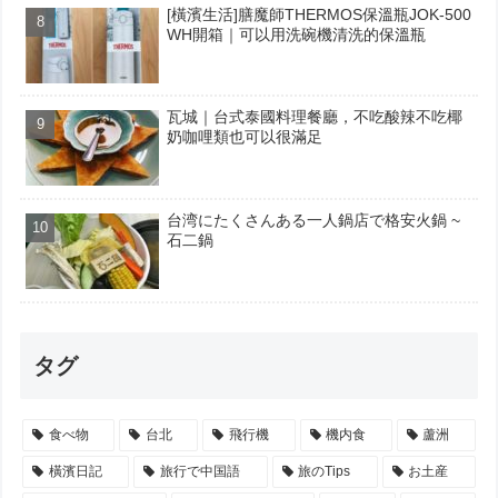
[橫濱生活]膳魔師THERMOS保溫瓶JOK-500
WH開箱｜可以用洗碗機清洗的保溫瓶
瓦城｜台式泰國料理餐廳，不吃酸辣不吃椰
奶咖哩類也可以很滿足
台湾にたくさんある一人鍋店で格安火鍋 ~
石二鍋
タグ
食べ物
台北
飛行機
機内食
蘆洲
橫濱日記
旅行で中国語
旅のTips
お土産