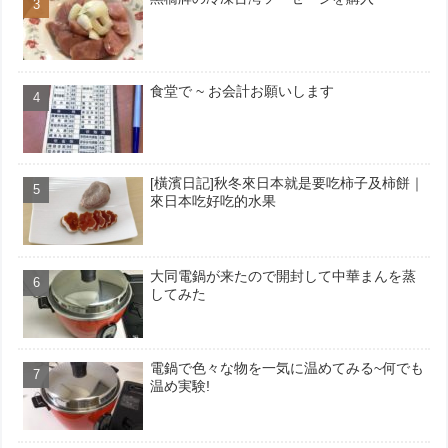
食堂で ~ お会計お願いします
[橫濱日記]秋冬來日本就是要吃柿子及柿餅｜
來日本吃好吃的水果
大同電鍋が来たので開封して中華まんを蒸
してみた
電鍋で色々な物を一気に温めてみる~何でも
温め実験!