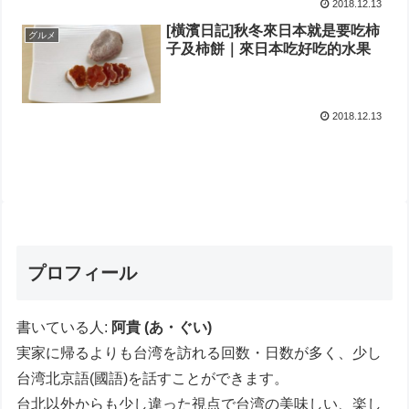
2018.12.13
[橫濱日記]秋冬來日本就是要吃柿
グルメ
子及柿餅｜來日本吃好吃的水果
2018.12.13
プロフィール
書いている人:
阿貴 (あ・ぐい)
実家に帰るよりも台湾を訪れる回数・日数が多く、少し
台湾北京語(國語)を話すことができます。
台北以外からも少し違った視点で台湾の美味しい、楽し