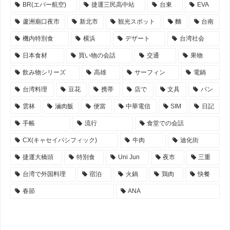
BR(エバー航空)
捷運三民高中站
台東
EVA
蘆洲廟口夜市
新北市
観光スポット
麵
台南
機内特別食
横浜
デザート
台湾社会
日本食材
買い物の会話
交通
果物
飲み物シリーズ
高雄
サーフィン
電鍋
台湾料理
豆花
携帯
店で
文具
パン
雲林
滷肉飯
便當
中華電信
SIM
日記
手帳
流行
食堂での会話
CX(キャセイパシフィック)
牛肉
迪化街
捷運大橋頭
特別食
Uni Jun
夜市
三重
台湾で外国料理
宿泊
火鍋
鶏肉
快餐
春節
ANA