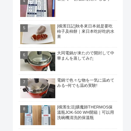
[橫濱日記]秋冬來日本就是要吃
柿子及柿餅｜來日本吃好吃的水
果
大同電鍋が来たので開封して中
華まんを蒸してみた
電鍋で色々な物を一気に温めて
みる~何でも温め実験!
[橫濱生活]膳魔師THERMOS保
溫瓶JOK-500 WH開箱｜可以用
洗碗機清洗的保溫瓶