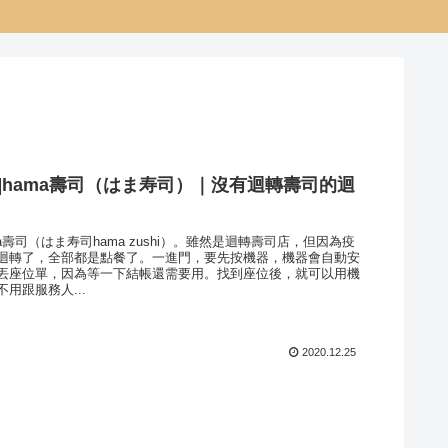
]hama壽司（はま寿司）｜沒有迴轉壽司的迴
a壽司（はま寿司hama zushi）。雖然是迴轉壽司店，但因為疫
迴轉了，全部都是點餐了。一進門，要先按機器，機器會自動安
丟座位單，因為等一下結帳還需要用。找到座位後，就可以用機
用跟服務人...
2020.12.25