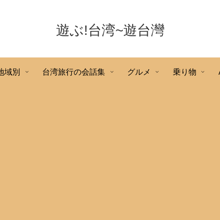
遊ぶ!台湾~遊台灣
地域別
台湾旅行の会話集
グルメ
乗り物