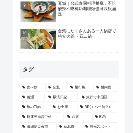
瓦城｜台式泰國料理餐廳，不吃
酸辣不吃椰奶咖哩類也可以很滿
足
台湾にたくさんある一人鍋店で
格安火鍋 ~ 石二鍋
タグ
食べ物
台北
飛行機
機内食
蘆洲
橫濱日記
旅行で中国語
旅のTips
お土産
BR(エバー航空)
捷運三民高中站
台東
EVA
蘆洲廟口夜市
新北市
観光スポット