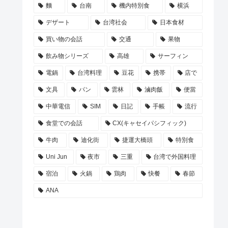
麵
台南
機内特別食
横浜
デザート
台湾社会
日本食材
買い物の会話
交通
果物
飲み物シリーズ
高雄
サーフィン
電鍋
台湾料理
豆花
携帯
店で
文具
パン
雲林
滷肉飯
便當
中華電信
SIM
日記
手帳
流行
食堂での会話
CX(キャセイパシフィック)
牛肉
迪化街
捷運大橋頭
特別食
Uni Jun
夜市
三重
台湾で外国料理
宿泊
火鍋
鶏肉
快餐
春節
ANA