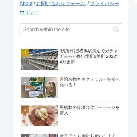
About
/
お問い合わせフォーム
/
プライバシー
ポリシー
[橫濱日記]横浜駅周辺でガチャ
ガチャが多い場所9箇所 2022年
4月更新
台湾名物ネギクラッカーを食べ
比べる！
黑橋牌の冷凍台湾ソーセージを
購入
食堂で ~ お会計お願いします