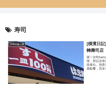
寿司
[橫濱日記
日本の食べ物
轉壽司店
第一次吃ham
情，所以沒有
排座位。別弄
器點餐，完全不